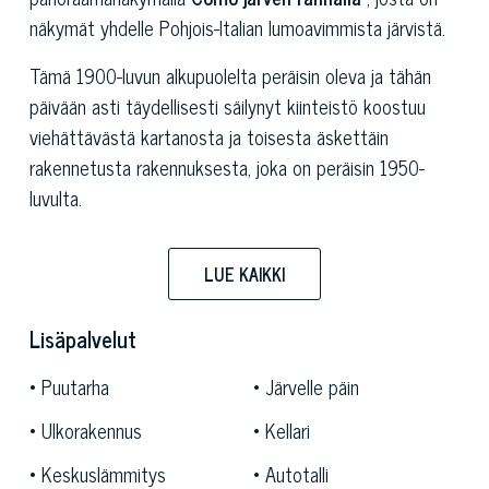
näkymät yhdelle Pohjois-Italian lumoavimmista järvistä.
Tämä 1900-luvun alkupuolelta peräisin oleva ja tähän
päivään asti täydellisesti säilynyt kiinteistö koostuu
viehättävästä kartanosta ja toisesta äskettäin
rakennetusta rakennuksesta, joka on peräisin 1950-
luvulta.
Sir Attilio Pirottan käskystä tunnetun arkkitehdin
Federico Frigerion hankkeesta rakennettua päähuvilaa
LUE KAIKKI
koristavat lukuisat taideteokset, joita ovat luoneet
arvokkaat kansainväliset taiteilijat: itse asiassa siellä on
Lisäpalvelut
lodovico Pogliaghin eksklusiivisia veistoksia ja upeita
Puutarha
Järvelle päin
veistoksia. taidemaalari Ambrogio Alciatin koristeet.
Kiinteistön pohjoissiiven suunnittelu ja rakentaminen
Ulkorakennus
Kellari
nykyaikaisempaan tyyliin kuuluu sen sijaan tunnetun
Keskuslämmitys
Autotalli