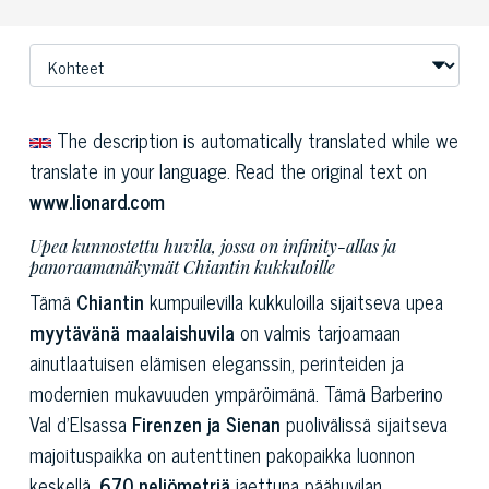
The description is automatically translated while we
translate in your language. Read the original text on
www.lionard.com
Upea kunnostettu huvila, jossa on infinity-allas ja
panoraamanäkymät Chiantin kukkuloille
Tämä
Chiantin
kumpuilevilla kukkuloilla sijaitseva upea
myytävänä maalaishuvila
on valmis tarjoamaan
ainutlaatuisen elämisen eleganssin, perinteiden ja
modernien mukavuuden ympäröimänä. Tämä Barberino
Val d'Elsassa
Firenzen ja Sienan
puolivälissä sijaitseva
majoituspaikka on autenttinen pakopaikka luonnon
keskellä.
670 neliömetriä
jaettuna päähuvilan,