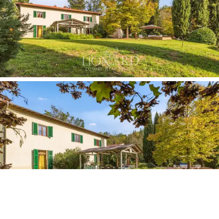
rauhaa ja kestävää elämäntapaa luopumatta
läheisyydestä alueen ikonisimpiin taidekaupunkeihin ja
historiallisiin kyliin. Olipa kyseessä
yksityinen koti
tai
ylellinen majoitusyritys,
tämä kiinteistö tarjoaa
ihanteellisen yhdistelmän historiallista charmia ja
nykyaikaista mukavuutta.