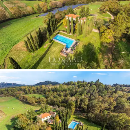
jossa on viehättävä historiallinen keskusta. . Alue ei
tunneta vain luonnonkauneudesta, vaan myös rikkaasta
viini- ja ruokakulttuuristaan
sekä laajasta
elämysvalikoimastaan historiallisten viinikellarien ja
tyypillisten ravintoloiden joukossa.
Huvila on poikkeuksellinen esimerkki perinteisestä
Toscanan arkkitehtuurista, joka on seurausta
huolellisesta
kunnostuksesta
, joka on säilyttänyt
alkuperäisen luonteensa.
Katot paljaine puupalkein,
antiikkiterrakottalattiat ja luonnonkiviseinät kertovat
tarinan käsityötaidosta ja alueen juurien
kunnioittamisesta. Pintojen lämpimät sävyt ja klassiset
toscanalaistyyliset kalusteet luovat huoneisiin
kodikkaan tunnelman, kun taas modernit järjestelmät
takaavat kestävän ja mukavan elämäntavan.