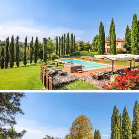
makuuhuonetta yläkerrassa, joihin pääsee
designlasiportaiden kautta.
Huvila on
upotettu vehreyteen
auringonkukkapeltojen,
viinitarhojen ja metsien ympäröimänä.
Puutarhaa
koristavat sypressit, kukat ja aromaattiset kasvit, ja
ympäröivät nurmikot luovat intiimin ja rauhallisen
tunnelman. Maisemaa hallitsee suuri
infinity-allas
, jonka
yhteydessä on auringonottoalue ja poreallas, jotka
tarjoavat hetkiä puhdasta rentoutumista. Lukuisten
aurinkopaneelien
läsnäolo varmistaa kiinteistön
energiaomavaraisuuden: ominaisuus, joka tekee siitä
ainutlaatuisen markkinoilla.
Tämä myytävänä oleva huvila on ainutlaatuinen tilaisuus
niille, jotka haluavat asua
Toscanan sydämessä.
Se on
täydellinen paikka niille, jotka etsivät yksityisyyttä,