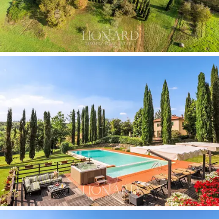
Päärakennuksessa on kaksi kerrosta, yhteensä
530
neliömetriä
. Pohjakerroksessa on tilava olohuone, joka
koostuu keittiöstä, tyylikkäästä takkahuoneesta ja
ruokailutilasta, joka sopii erinomaisesti lukuisten
vieraiden majoittumiseen. Myös pohjakerroksessa on
kahden hengen makuuhuone, jossa on oma
kylpyhuone
. Ensimmäiseen kerrokseen nousee kuusi
ilmastoitua kahden hengen huonetta, joista kaksi on
perhesviittiä, jotka sopivat ihanteellisesti lapsiperheille,
ja niissä on yhdistettävät huoneet ja oma kylpyhuone.
Joissakin huoneissa on myös parvi, jota voidaan käyttää
työhuoneena tai vaatekaappina.
Kunnostetussa vanhassa navetassa
sijaitsee
ihastuttava
140 neliön ulkorakennus,
joka on
moderniin tyyliin esitelty olohuone, avokeittiö ja kaksi