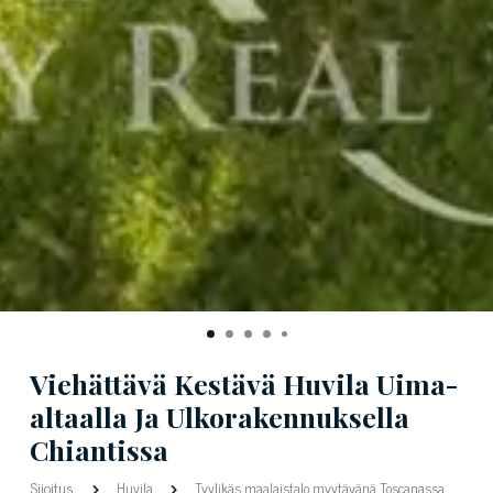
Viehättävä Kestävä Huvila Uima-
altaalla Ja Ulkorakennuksella
Chiantissa
Sijoitus
Huvila
Tyylikäs maalaistalo myytävänä Toscanassa