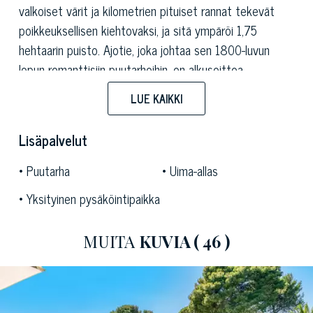
valkoiset värit ja kilometrien pituiset rannat tekevät
poikkeuksellisen kiehtovaksi, ja sitä ympäröi 1,75
hehtaarin puisto. Ajotie, joka johtaa sen 1800-luvun
lopun romanttisiin puutarhoihin, on alkusoittoa
värikkäiden muotojen ja värien esitykselle, jossa on
LUE KAIKKI
helppo hemmotella itseään miellyttävillä kävelylenkeillä
tyypillisessä rehevässä kasvillisessa ja sitten löytää
Lisäpalvelut
virkistystä majesteettisen palmun varjossa. puita,
mäntyjä ja vuosisatoja vanhoja tammia, kierrettyjen
Puutarha
Uima-allas
ikkunoiden ja agaavien välissä, jotka korostavat sen
Yksityinen pysäköintipaikka
luontaista kauneutta.
Vesi on hallitseva elementti täällä, kiitos kauniiden
MUITA
KUVIA
( 46 )
suihkulähteiden ja vesiputousten, jotka koristavat
vuosisatoja vanhaa puistoa ja tarjoavat rentouttavan
näköalan, ja jälleen kiinteistön suuressa uima-altaassa,