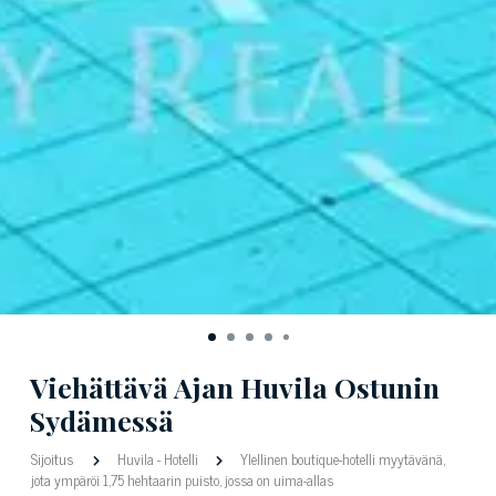
Viehättävä Ajan Huvila Ostunin
Sydämessä
Sijoitus
Huvila
-
Hotelli
Ylellinen boutique-hotelli myytävänä,
jota ympäröi 1,75 hehtaarin puisto, jossa on uima-allas