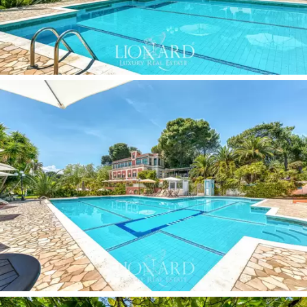
samalla hillityt ja tyylikkäät huonekalut. Jokainen huone
on muotoilun aarrearkku, jossa voimme ihailla kankaiden
arvokkuutta, antiikkihuonekalujen kauneutta ja
valikoimaa taide-esineitä. Taustalla upeat seinät, joita
koristavat taideteokset ja taidemaalari Fulvio Massin
signeeraama trompe-l'oeil. Huvilan alemmassa ja
ensimmäisessä kerroksessa sijaitsevista on pääsy
terassille ja varjoisalle huvimajalle, josta on näkymät
puistoon ja uima-allasalueelle, mikä on ihanteellinen
nurkka runsaalle aamiaiselle luonnon tuoksujen keskellä.
Rakenteen kruunaa, aivan huvilan läheltä löytyy
rakennus, jossa on kaksi asuntoa henkilökunnalle,
autotalli, varasto, joitain teknisiä tiloja ja suuri
pysäköintialue noin 100 autolle.