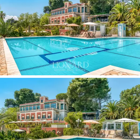
jota ympäröivät upeat veistokset.
Vuonna 1850 rakennettu ja myöhemmin vuonna 1911
laajennettu huvila on säilyttänyt rakenteensa ennallaan,
kunnostettu hienoksi vuonna 2010 sen neljässä
sisäisessä kerroksessa.
Huvilan sykkivä sydän on keskittynyt eleganttiin
barokkityyliseen olohuoneeseen, jonka vieressä on
erilaisia oleskelutiloja, iso keittiö ruokakomeroineen,
joitain kodinhoitohuoneita, tilava huone, joka sopii
erinomaisesti vastaanottoihin ja kokouksiin sekä valtava
ruokailutila. Huoneesta on näkymä valkoiselle
apulialaisen kiven aukiolle, jonka keskellä on kaunis
suihkulähde, jota ympäröivät kukkapenkit ja nurmikko.
Kaksitoista mukavaa makuuhuonetta jakavat kaikki
suuren tyylitutkimuksen ylellisyyden nimissä säilyttäen