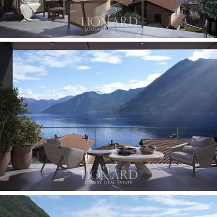
vakituiset asukkaat että rentoutumista ja kauneutta
etsivät kansainväliset matkailijat.
Huviloiden arkkitehtuuri sopii harmonisesti ympäröivään
maisemaan yhdistäen nykyaikaiset linjat
luonnonmateriaaleihin ja neutraaleihin sävyihin. Talo
avautuu pohjakerroksessa suureen avoimeen tilaan,
jossa on olohuone, ruokailutila ja avokeittiö. Kaikki tilat
on valaistu suurista ikkunoista, joista on
panoraamanäkymät terasseille ja parvekkeille.
Tällä
tasolla on myös ensimmäinen ylimääräinen kylpyhuone.
Ensimmäisessä kerroksessa sijaitsevassa
makuutilassa
on kaksi kahden hengen makuuhuonetta, joista toisesta
on näkymät
yksityiselle parvekkeelle
, sekä toinen
moderni ja toimiva kylpyhuone. Kellarikerroksessa on
toinen makuuhuone, joka sopii erinomaisesti