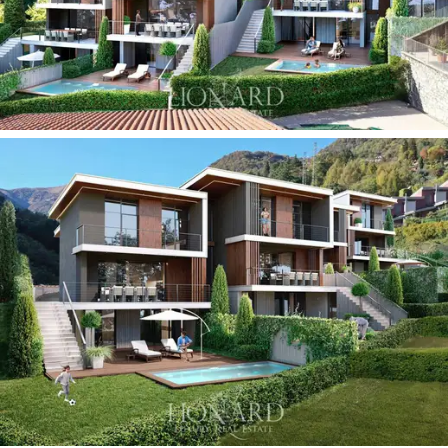
elämäntyylisi mukaan.
Yhteensä neljä huvilaa on saatavilla, joista jokaisella on
vastaavat arkkitehtoniset ominaisuudet ja asennukset.
Kiinteistöt eroavat toisistaan vain puutarhan koon
suhteen, jokaisessa tapauksessa taataan
yksityisyys,
itsenäisyys ja panoraamanäkymät.
Tämä huvila on täydellinen synteesi mukavuudesta,
eleganssista ja eksklusiivisesta sijainnista:
täydellinen
kiinteistö,
joka sopii sekä pääasunnoksi,
loma-
asunnoksi
että arvokkaaksi sijoitukseksi Como-järven
sydämessä.