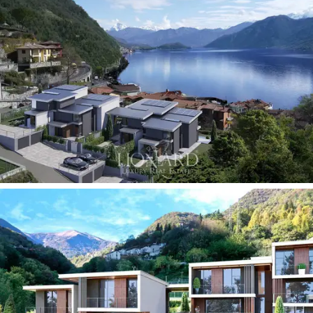
vierashuoneeksi tai rentoutumistilaksi, sekä
kodinhoitohuone, varasto, kätevä
autotalli
ja
kattamaton pysäköintipaikka.
Ulkopuolella huvilaa koristaa
noin 500 neliömetrin
kokoinen yksityinen puutarha
, joka on jaettu
viheralueeseen ja terassiin, jolta avautuu
henkeäsalpaava näkymä Como-järvelle.
Siellä on myös
3x6 metrin yksityinen uima-allas, joka
sopii
täydellisesti rentoutumiseen ja seurusteluun
eksklusiivisessa ja yksityisessä ympäristössä.
Huvilat on rakennettu erityisesti kestävän kehityksen ja
energiansäästön näkökulmasta käyttäen huippuluokan
materiaaleja ja asennuksia. Sisätilat ovat muokattavissa,
ja niiden
korkeatasoiset ominaisuudet
mahdollistavat
viimeistelyjen ja yksityiskohtien valitsemisen makusi ja