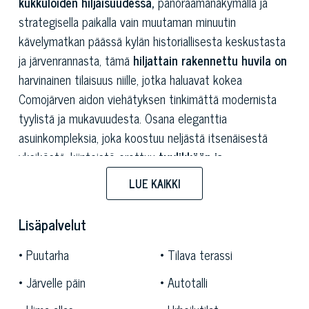
kukkuloiden hiljaisuudessa,
panoraamanäkymällä ja
strategisella paikalla vain muutaman minuutin
kävelymatkan päässä kylän historiallisesta keskustasta
ja järvenrannasta, tämä
hiljattain rakennettu huvila on
harvinainen tilaisuus niille, jotka haluavat kokea
Comojärven aidon viehätyksen tinkimättä modernista
tyylistä ja mukavuudesta. Osana eleganttia
asuinkompleksia, joka koostuu neljästä itsenäisestä
yksiköstä, kiinteistö erottuu
tyylikkään ja
hienostuneen muotoilunsa
,
avoimen näköalan
LUE KAIKKI
järvelle ja kylään
sekä
erinomaisen auringonvalon
ansiosta
, joka takaa
luonnonvalon
koko päivän. Huvila
Lisäpalvelut
on kolmikerroksinen ja sen sisäpinta-ala on noin
246
neliömetriä
sekä
500 neliömetriä ulkotilaa.
Jokainen
Puutarha
Tilava terassi
yksityiskohta on suunniteltu tarjoamaan
tinkimätöntä
Järvelle päin
Autotalli
elämänlaatua:
oma uima-allas
, joka on täydellisesti