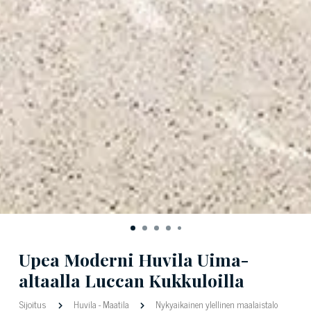
Upea Moderni Huvila Uima-
altaalla Luccan Kukkuloilla
Sijoitus
Huvila
-
Maatila
Nykyaikainen ylellinen maalaistalo