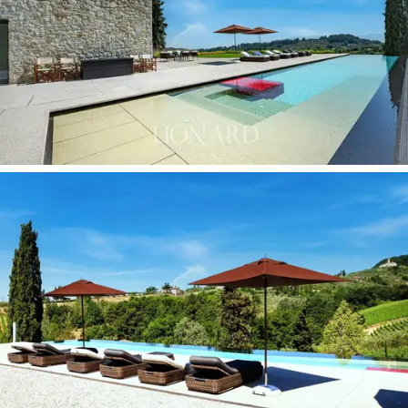
erillisellä kylpyhuoneella ja sviitti, jossa on oma
kylpyhuone ja
panoraamaterassi
. Lopuksi
kellarikerroksessa on
pesutupa,
pelihuone
ja toinen
makuuhuone, johon pääsee itsenäisesti.
Ulkopuolella
kiinteistöön kuuluu
4 789 neliömetriä
maata.
Huvilan vieressä on suuri puutarha, jossa on
hyvin varusteltuja ja toimivia rentoutumisalueita, kuten
ruokailutila, oleskelutila ja pergola. Puutarhassa on myös
uskomaton
22-metrinen lämmitetty infinity-allas
vesihieronta-
alueella, jota ympäröi hyvin hoidettu ja
tilava auringonottoalue, joka on ihanteellinen
viilentämiseen hienoina Toscanan kesäpäivinä ja
maksimaalisesta rentoutumisesta. Ympäröivät pellot ja
oliivitarhat maalaavat aidoimman Toscanan kuvan,
täynnä charmia. Kiinteistön laajuuden ansiosta sinne
pääsee jopa helikopterilla.