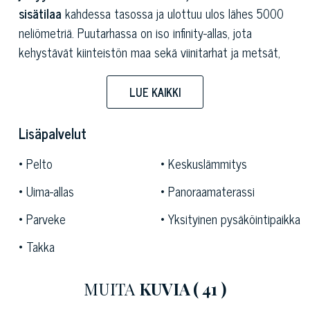
sisätilaa
kahdessa tasossa ja ulottuu ulos lähes 5000
neliömetriä. Puutarhassa on iso infinity-allas, jota
kehystävät kiinteistön maa sekä viinitarhat ja metsät,
jotka peittävät ympäröiviä kukkuloita niin pitkälle kuin
silmä näkee.
LUE KAIKKI
Tämä keskiaikaisten tornien, vihreiden kukkuloiden ja
Lisäpalvelut
oliivilehtojen maisemaan upotettu myytävä kiinteistö
tarjoaa
aidon kokemuksen Toscanan maaseudusta.
Pelto
Keskuslämmitys
Sen strateginen sijainti tekee siitä helpon matkan
Uima-allas
Panoraamaterassi
päässä historiallisista muureistaan kuuluisasta
Luccasta
.
Pisa,
kaltevan tornin kaupunki;
Firenze,
alueen
Parveke
Yksityinen pysäköintipaikka
pääkaupunki ja tärkeä taidekaupunki maailman
Takka
kauneimpien joukossa; sekä
Versilian eloisat rannat.
Nykypäivän maalaistalo on seurausta eklektisesta
MUITA
KUVIA
( 41 )
muutoksesta, jota ohjaa
hienostunut remontin maku,