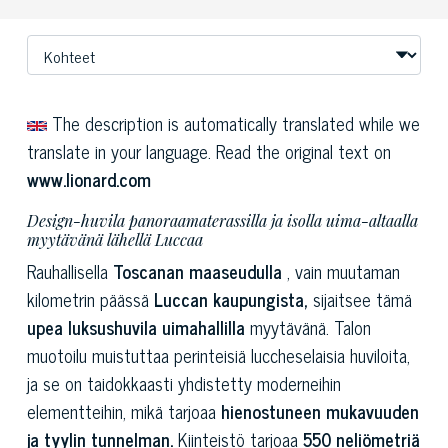
The description is automatically translated while we
translate in your language. Read the original text on
www.lionard.com
Design-huvila panoraamaterassilla ja isolla uima-altaalla
myytävänä lähellä Luccaa
Rauhallisella
Toscanan maaseudulla
, vain muutaman
kilometrin päässä
Luccan kaupungista,
sijaitsee tämä
upea luksushuvila uimahallilla
myytävänä. Talon
muotoilu muistuttaa perinteisiä luccheselaisia huviloita,
ja se on taidokkaasti yhdistetty moderneihin
elementteihin, mikä tarjoaa
hienostuneen mukavuuden
ja tyylin tunnelman.
Kiinteistö tarjoaa
550 neliömetriä