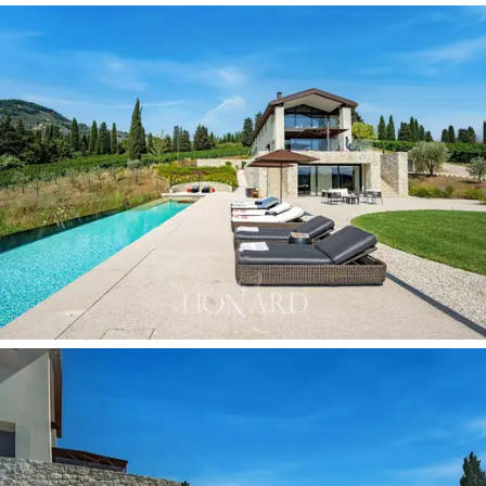
korkealaatuisten materiaalien ja viimeistelyn valinta
sekä herkkä herkkyys
yhdistää taitavasti perinteisiä
elementtejä uusiin nykyaikaisiin linjoihin.
Tämä
tunnetun kansainvälisen arkkitehdin suunnittelema
residenssi löytää täydellisen tasapainon menneisyyden
ja nykyisyyden välillä tarjoten ainutlaatuisen elämisen.
Huvilan sisätilat ovat
yli 500 neliömetriä.
Pohjakerroksen sisäänkäynti johtaa tilavaan
oleskelutilaan, jossa on takka,
sisäruokailutila ja
2
täysin varustettua keittiötä,
joissa on höyryuuni ja
grilli. Tässä kerroksessa on myös ensimmäinen
makuuhuone, jossa on oma kylpyhuone ja pääsy
puutarhaan. Ensimmäiseen kerrokseen nousee
makuutila, jossa on päämakuuhuone omalla
kylpyhuoneella ja pääsy puutarhaan, toinen makuuhuone