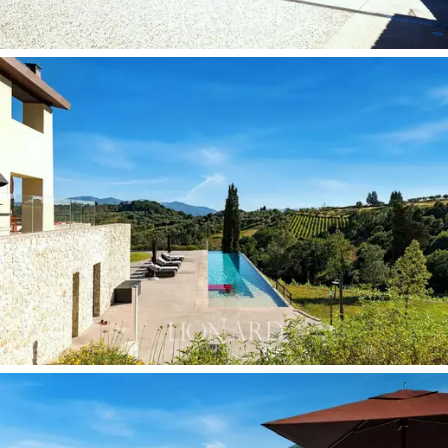
Tämä upea myytävänä maalaishuvila ainutlaatuisella ja
hienostuneella designillaan soveltuu täydellisesti
majoituskäyttöön.
Erinomaisen sijaintinsa, tilavat ja
valoisat huoneet sekä monipuoliset palvelut tekevät
tästä kiinteistöstä ihanteellisen majoittumiseen niille,
jotka etsivät aitoa kokemusta kosketuksesta luonnon
kanssa. Täällä asuminen tarkoittaa Toscanan hengen
omaksumista kauneudestaan ja perinteineen.
Ainutlaatuinen tilaisuus niille, jotka etsivät ylellistä ja
yksityistä pakopaikkaa helpon matkan päässä
alueen tärkeimmistä kulttuurinähtävyyksistä.