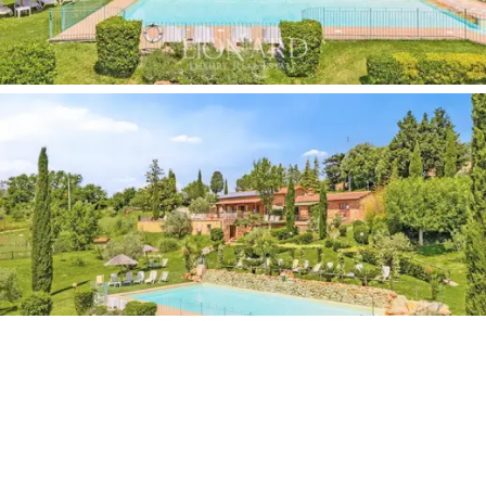
rentouttavan ympäristön.
Kiinteistö koostuu
kahdesta päärakennuksesta, joissa
molemmissa on kolme erillistä asuntoa, jotka
on
kalustettu huolellisesti ja joille on ominaista
maalaismainen ja kodikas tyyli. Asunnot vaihtelevat
kooltaan ja tarjoavat majoitusta pariskunnille tai
suuremmille ryhmille. Sisätilat on jaettu olohuoneeseen,
jossa on olohuone ja keittiö, sekä makuutilaan, jossa on
tilavat huoneet. Kylpyhuoneet, joissa kaikissa on suihku,
ovat moderneja ja toimivia. Jokaisesta asunnosta on
suora yhteys puutarhaan, jossa on pöytiä, tuoleja ja
grilli
ulkoruokailua varten. Päähuvilan tilava 50
neliömetrin olohuone sopii täydellisesti
kokouksiin tai
yksityistilaisuuksiin
, jossa on hyvin varustettu keittiö
ja rentoutumisalue.