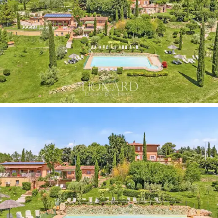
viehätysvoimastaan. Alue on täydellinen luonnon
ystäville ja vaellus-, maastopyöräily- ja ratsastuksen
ystäville. Alueella on lukuisia luonnonkauniita reittejä
maaseudun halki ja lumoavia jokivesialueita, jotka ovat
ihanteellisia uimiseen.
Maatilamatkailukohde heijastaa
aitoa Toscanan
arkkitehtonista tyyliä,
jossa on kivirakenteita, paljaita
palkkeja ja terrakottakattoja, jotka tuovat mieleen
alueen maatalouden ja maanviljelyn perinteet.
Huolellisesti entisöity alkuperäisen luonteen
säilyttämiseksi, jokainen asunto on suunniteltu
takaamaan mukavuuden menettämättä maalaishuviloille
tyypillistä maalaismaista viehätystä.
Suurien terassien
ja loggioiden ansiosta asiakkaat voivat nauttia täysin
ympäröivästä maisemasta, kun taas
puutarha
, jossa
on runsaasti kasveja ja kukkia, tarjoaa rauhallisen ja