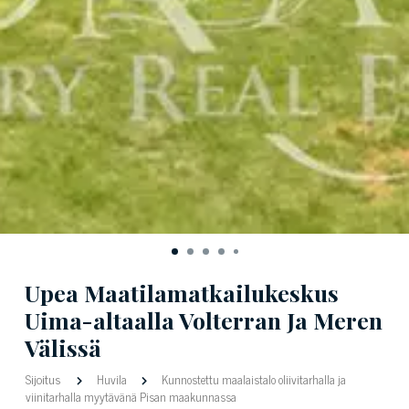
Upea Maatilamatkailukeskus
Uima-altaalla Volterran Ja Meren
Välissä
Sijoitus
Huvila
Kunnostettu maalaistalo oliivitarhalla ja
viinitarhalla myytävänä Pisan maakunnassa