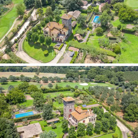
Carraran marmorista ja hienostunut, ja tarjoaa myös
porealtaan rentouttaviin hetkiin. Tornin ylimmässä
kerroksessa on observatorio, jossa on lasiseinät, jotka
tarjoavat jännittävän näkymän ympäristöön ja
henkeäsalpaavat näkymät tähtiin.
Puistossa on myös ulkorakennus, rakennettu vuonna
2002, täysin kalustettu, joka tarjoaa mahdollisuuden
vieraiden itsenäiseen vastaanottamiseen. Siinä on
makuuhuone, kaksi kylpyhuonetta, keittiö,
olohuoneeseen yhdistetty oleskelutila ja iso kuisti.
Puistossa on myös kuntosali, joka koostuu noin 130
neliömetrin yhden hengen huoneesta, jossa on
kuntosali, ja uima-altaasta, joka on varustettu
kuumavesijärjestelmällä ja vastavirtauinnilla. Harjoitus- ja
rentoutumisalueen täydentämiseksi suomalainen sauna