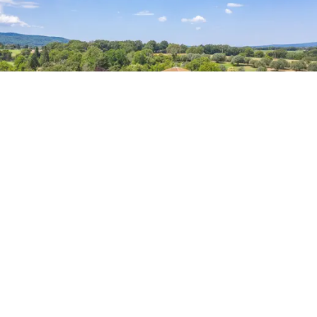
Katettuun noin 100 neliömetrin pysäköintialueeseen
mahtuu viisi autoa, jotka on kokonaan peitetty jasmiinin
peittämällä katoksella.