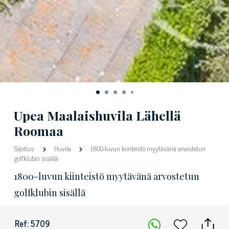
Upea Maalaishuvila Lähellä
Roomaa
Sijoitus
Huvila
1800-luvun kiinteistö myytävänä arvostetun
golfklubin sisällä
1800-luvun kiinteistö myytävänä arvostetun
golfklubin sisällä
Ref: 5709