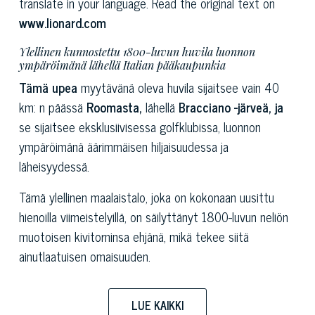
translate in your language. Read the original text on
www.lionard.com
Ylellinen kunnostettu 1800-luvun huvila luonnon
ympäröimänä lähellä Italian pääkaupunkia
Tämä upea
myytävänä oleva huvila sijaitsee vain 40
km: n päässä
Roomasta,
lähellä
Bracciano -järveä, ja
se sijaitsee eksklusiivisessa golfklubissa, luonnon
ympäröimänä äärimmäisen hiljaisuudessa ja
läheisyydessä.
Tämä ylellinen maalaistalo, joka on kokonaan uusittu
hienoilla viimeistelyillä, on säilyttänyt 1800-luvun neliön
muotoisen kivitorninsa ehjänä, mikä tekee siitä
ainutlaatuisen omaisuuden.
Sen ympärillä on 5 000 neliömetrin puisto, ja sen
rakennettu pinta-ala on noin 1 000 neliömetriä. Tärkein
LUE KAIKKI