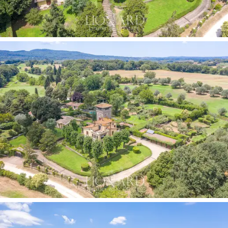
kahdeksalle henkilölle, kylpyhuone ja pukuhuoneet
miehille ja naisille.
Tässä ylellisessä huvilassa on myös ulkouima -allas, jota
ympäröi puutarha, jonka kaksi pääpuolta on sisustettu
hienostuneella takorautarakenteella ja valkoisilla
lakanoilla, jotka tarjoavat mahdollisuuden luoda
viehättävä alue juhliin ja illallisiin. Katoksen ja uunin
peittämä grilli rikastuttaa altaan ympäristöä.
Tähän kiinteistöön kuuluu myös viiden pelaajan
jalkapallokenttä, keilahalli, 130 neliömetrin
ammattistudio, jossa on olohuone, makuuhuone,
kylpyhuone, keittiö ja takka, 50 m²: n kellari viinien
säilyttämiseen ja työkaluvaja. Päärakennusta kellariin
yhdistävällä polulla, jota peittävät kanadalaiset
viiniköynnökset, on myös pesula- ja silitysalueita.