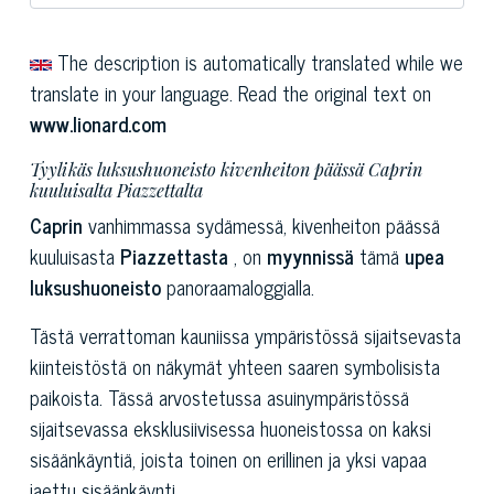
The description is automatically translated while we
translate in your language. Read the original text on
www.lionard.com
Tyylikäs luksushuoneisto kivenheiton päässä Caprin
kuuluisalta Piazzettalta
Caprin
vanhimmassa sydämessä, kivenheiton päässä
kuuluisasta
Piazzettasta
, on
myynnissä
tämä
upea
luksushuoneisto
panoraamaloggialla.
Tästä verrattoman kauniissa ympäristössä sijaitsevasta
kiinteistöstä on näkymät yhteen saaren symbolisista
paikoista. Tässä arvostetussa asuinympäristössä
sijaitsevassa eksklusiivisessa huoneistossa on kaksi
sisäänkäyntiä, joista toinen on erillinen ja yksi vapaa
jaettu sisäänkäynti.