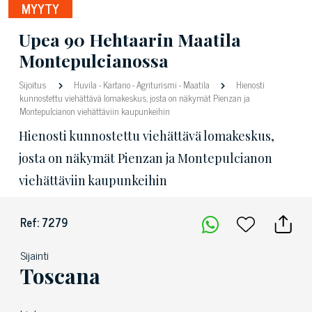
MYYTY
Upea 90 Hehtaarin Maatila
Montepulcianossa
Sijoitus
Huvila
-
Kartano
-
Agriturismi
-
Maatila
Hienosti
kunnostettu viehättävä lomakeskus, josta on näkymät Pienzan ja
Montepulcianon viehättäviin kaupunkeihin
Hienosti kunnostettu viehättävä lomakeskus,
josta on näkymät Pienzan ja Montepulcianon
viehättäviin kaupunkeihin
Ref: 7279
Sijainti
Toscana