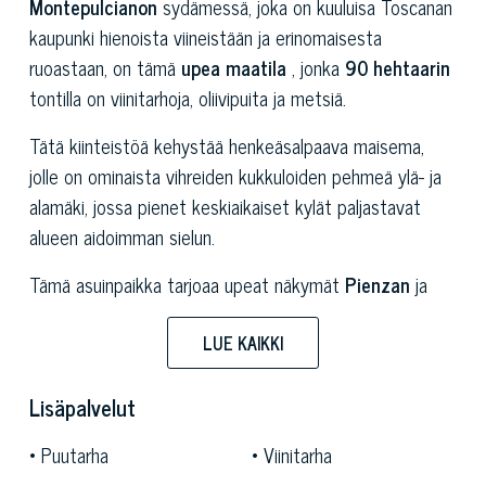
Montepulcianon
sydämessä, joka on kuuluisa Toscanan
kaupunki hienoista viineistään ja erinomaisesta
ruoastaan, on tämä
upea maatila
, jonka
90 hehtaarin
tontilla on viinitarhoja, oliivipuita ja metsiä.
Tätä kiinteistöä kehystää henkeäsalpaava maisema,
jolle on ominaista vihreiden kukkuloiden pehmeä ylä- ja
alamäki, jossa pienet keskiaikaiset kylät paljastavat
alueen aidoimman sielun.
Tämä asuinpaikka tarjoaa upeat näkymät
Pienzan
ja
Montefollonicon
tyypillisille kaupungeille, ja se koostuu
useista rakennuksista, mukaan lukien arvostettu
LUE KAIKKI
maalaistalo, jota käytetään viehättävänä relaisina, jossa
on seitsemän tyylikästä, erittäin varusteltua sviittiä,
Lisäpalvelut
ulkorakennus ja upea lasitettu talvipuutarha. huvimaja.
Puutarha
Viinitarha
Vuosien varrella kaikki rakenteet ovat läpikäyneet