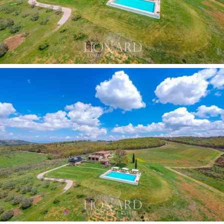
yhdistetään hienostuneisiin huonekaluihin, jotka
viittaavat erinomaiseen ylellisyyden makuun.
Tämä
Montepulcianon kukkuloilla myytävä upea
maalaistalo
on eri puolilla kiinteistöä sijaitsevien
pysäköintialueiden kanssa ihanteellinen sekä
viehättäväksi omakotitaloksi, ylellisenä
majoituspaikkana tai jopa moderniksi
maatalousyritykseksi.