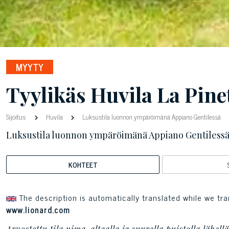
MYYTY
Tyylikäs Huvila La Pine
Sijoitus
Huvila
Luksustila luonnon ympäröimänä Appiano Gentilessä
Luksustila luonnon ympäröimänä Appiano Gentiless
KOHTEET
The description is automatically translated while we tra
www.lionard.com
Arvostettu tila uima-altaalla ja suurella puistolla lähel