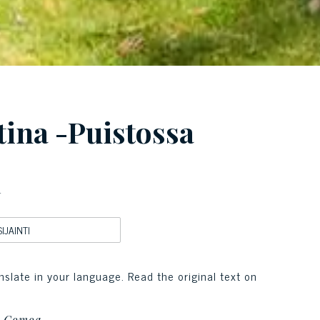
tina -Puistossa
ä
SIJAINTI
nslate in your language. Read the original text on
lä Comoa