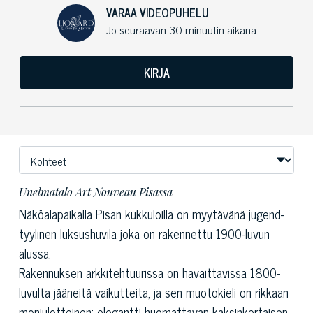
VARAA VIDEOPUHELU
Jo seuraavan 30 minuutin aikana
KIRJA
Unelmatalo Art Nouveau Pisassa
Näköalapaikalla Pisan kukkuloilla on myytävänä jugend-
tyylinen
luksushuvila
joka on rakennettu 1900-luvun
alussa.
Rakennuksen arkkitehtuurissa on havaittavissa 1800-
luvulta jääneitä vaikutteita, ja sen muotokieli on rikkaan
moniulotteinen; elegantti huomattavan kaksinkertaisen