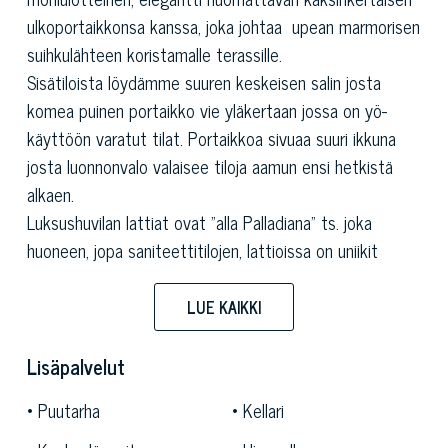
ulkoportaikkonsa kanssa, joka johtaa upean marmorisen
suihkulähteen koristamalle terassille.
Sisätiloista löydämme suuren keskeisen salin josta
komea puinen portaikko vie yläkertaan jossa on yö-
käyttöön varatut tilat. Portaikkoa sivuaa suuri ikkuna
josta luonnonvalo valaisee tiloja aamun ensi hetkistä
alkaen.
Luksushuvilan
lattiat ovat "alla Palladiana" ts. joka
huoneen, jopa saniteettitilojen, lattioissa on uniikit
koristekuviot suuren Antonio Palladion tyylin mukaisesti.
Puoliksi maan sisäisessä kerroksessa, josta o löytyvät
LUE KAIKKI
alkuperäinen keittiö ja muut palvelutilat, on suuret
puutarhaan avautuvat ikkunat, jotka tekevät kerroksen
Lisäpalvelut
ilmapiiristä erittäin miellyttävän asumistarkoitukseen.
Puutarha
Kellari
Huvilan taustapuolelta pohjakerroksesta löytyy
ihastuttava vaatekomero-alue jota täydentää silittämö.