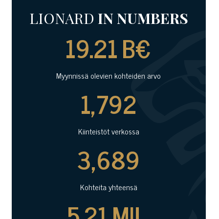
LIONARD
IN NUMBERS
19.22
B€
Myynnissä olevien kohteiden arvo
1,793
Kiinteistöt verkossa
3,690
Kohteita yhteensä
5.21
MIL.