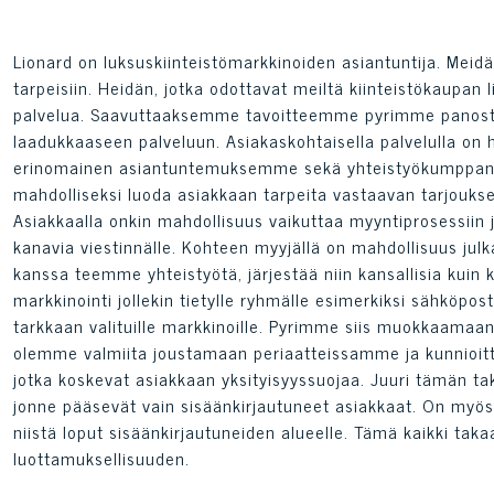
Lionard on luksuskiinteistömarkkinoiden asiantuntija. Me
tarpeisiin. Heidän, jotka odottavat meiltä kiinteistökaupan
palvelua. Saavuttaaksemme tavoitteemme pyrimme panostam
laadukkaaseen palveluun. Asiakaskohtaisella palvelulla on 
erinomainen asiantuntemuksemme sekä yhteistyökumppane
mahdolliseksi luoda asiakkaan tarpeita vastaavan tarjouks
Asiakkaalla onkin mahdollisuus vaikuttaa myyntiprosessiin 
kanavia viestinnälle. Kohteen myyjällä on mahdollisuus julk
kanssa teemme yhteistyötä, järjestää niin kansallisia kuin
markkinointi jollekin tietylle ryhmälle esimerkiksi sähköpost
tarkkaan valituille markkinoille. Pyrimme siis muokkaamaa
olemme valmiita joustamaan periaatteissamme ja kunnioitt
jotka koskevat asiakkaan yksityisyyssuojaa. Juuri tämän ta
jonne pääsevät vain sisäänkirjautuneet asiakkaat. On myös m
niistä loput sisäänkirjautuneiden alueelle. Tämä kaikki tak
luottamuksellisuuden.