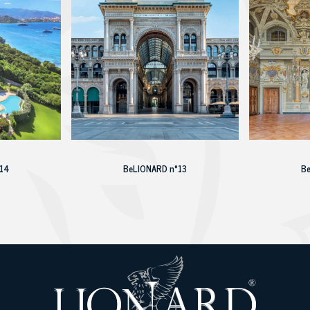
°14
BeLIONARD n°13
B