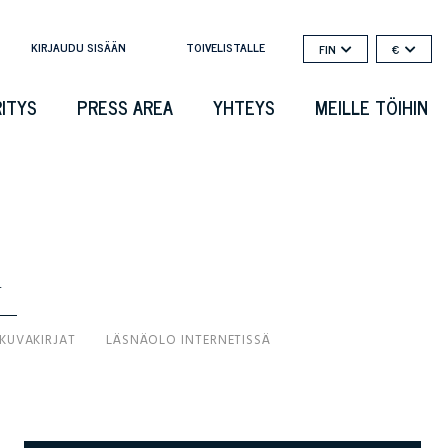
KIRJAUDU SISÄÄN
TOIVELISTALLE
FIN
€
RITYS
PRESS AREA
YHTEYS
MEILLE TÖIHIN
T
 KUVAKIRJAT
LÄSNÄOLO INTERNETISSÄ