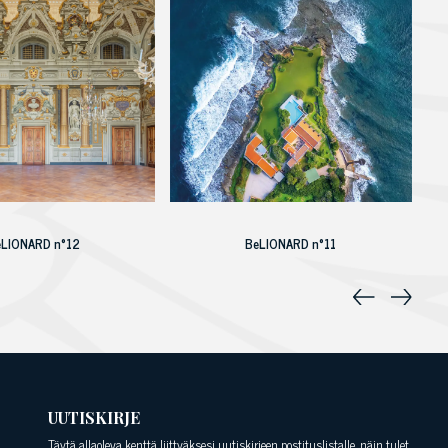
eLIONARD n°12
BeLIONARD n°11
UUTISKIRJE
Täytä allaoleva kenttä liittyäksesi uutiskirjeen postituslistalle, näin tulet