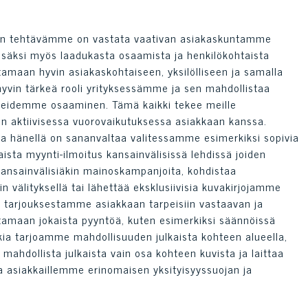
idän tehtävämme on vastata vaativan asiakaskuntamme
 lisäksi myös laadukasta osaamista ja henkilökohtaista
aan hyvin asiakaskohtaiseen, yksilölliseen ja samalla
hyvin tärkeä rooli yrityksessämme ja sen mahdollistaa
idemme osaaminen. Tämä kaikki tekee meille
en aktiivisessa vuorovaikutuksessa asiakkaan kanssa.
ja hänellä on sananvaltaa valitessamme esimerkiksi sopivia
aista myynti-ilmoitus kansainvälisissä lehdissä joiden
 kansainvälisiäkin mainoskampanjoita, kohdistaa
in välityksellä tai lähettää eksklusiivisia kuvakirjojamme
n tarjouksestamme asiakkaan tarpeisiin vastaavan ja
amaan jokaista pyyntöä, kuten esimerkiksi säännöissä
kia tarjoamme mahdollisuuden julkaista kohteen alueella,
ahdollista julkaista vain osa kohteen kuvista ja laittaa
aa asiakkaillemme erinomaisen yksityisyyssuojan ja