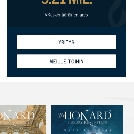
VKeskimääräinen arvo
YRITYS
MEILLE TÖIHIN