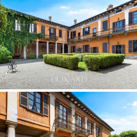
valittuja
nykytaiteen kokoelmia,
jotka luovat
ainutlaatuisen liiton, jossa
vuosisatoja vanha
autenttisuus
yhdistyy
hienostuneimpaan ja
moderneimpaan makuun.
Viehättävä
kiviportaikko
johtaa
italialaiseen
puutarhaan,
joka on tämän kiinteistön todellinen helmi.
Täällä lumoava
wisteria-puutarha
luo romanttisen ja
runollisen tunnelman, joka on ihanteellinen
hienostuneisiin seurusteluhetkiin.
Vuosisatoja vanha
puisto,
jota hoidetaan huolellisesti, paljastaa puhtaan
mietiskelyn nurkkauksia, joissa luonto ilmaisee itseään
elegantimmassa ja hienostuneimmassa muodossaan,
muuttaen jokaisen kävelyn aistielämykseksi.
Tämän ylellisen kiinteistön kruunaa
upea uima-allas
,
joka sulautuu kauniisti ympäröivään maisemaan.