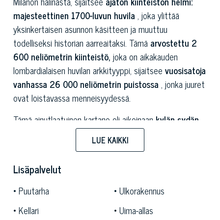
Milanon hälinästä, sijaitsee
ajaton kiinteistön helmi:
majesteettinen 1700-luvun huvila
, joka ylittää
yksinkertaisen asunnon käsitteen ja muuttuu
todelliseksi historian aarreaitaksi. Tämä
arvostettu 2
600 neliömetrin kiinteistö,
joka on aikakauden
lombardialaisen huvilan arkkityyppi, sijaitsee
vuosisatoja
vanhassa 26 000 neliömetrin puistossa
, jonka juuret
ovat loistavassa menneisyydessä.
Tämä ainutlaatuinen kartano oli aikoinaan
kylän sydän
ja linna
,
viiden vuosisadan lombardialaisen
LUE KAIKKI
aateliston hiljainen todistaja.
Jokainen kivi kertoo
muinaisen Sessa-suvun tarinan, jonka läsnäolo näillä
Lisäpalvelut
mailla on dokumentoitu 1400-luvulta lähtien, mikä tekee
tästä huvilasta aidon todisteen suvusta ja vallasta.
Puutarha
Ulkorakennus
Kulkiessasi vaikuttavan
jalon oven
läpi, jossa
Sessa-
Kellari
Uima-allas