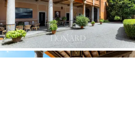
Ainutlaatuisen viehättävä ja historiallinen elementti on
kuitenkin epäilemättä täydellisesti säilynyt ja entisöity
1200-luvun kappeli, joka sijaitsee
vain 30 metrin
päässä päähuvilasta. Tämä
pieni arkkitehtoninen
helmi,
ainutlaatuinen Lombardian
kiinteistömaisemassa
, lisää kiinteistölle
mittaamatonta arvoa ja pyhää auraa.
Tämä myytävänä oleva
lombardialainen huvila
ei ole
vain kiinteistö, vaan ainutlaatuinen tilaisuus omistaa
elävä pala Italian historiaa. Se on kartano, joka yhdistää
mestarillisesti antiikin ajattoman viehätyksen nykyajan
eksklusiivisimpiin mukavuuksiin, tehden siitä täydellisen
sekä
arvovaltaisimman kodin
että
etuoikeutetun
sijoituksen
ylelliseen majoitus- ja tapahtumasektoriin
Lombardian eksklusiivisimmalla ja halutuimmalla alueella.