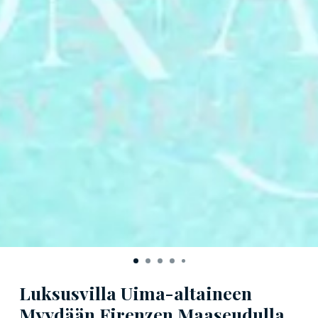
Luksusvilla Uima-altaineen
Myydään Firenzen Maaseudulla