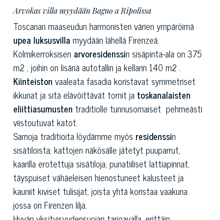
Arvokas villa myydään Bagno a Ripolissa
Toscanan maaseudun harmonisten värien ympäröimä
upea luksusvilla
myydään lähellä Firenzeä.
Kolmikerroksisen
arvoresidenssi
n sisäpinta-ala on 375
m2 , joihin on lisänä autotallin ja kellarin 140 m2 .
Kiinteiston
vaaleata fasadia koristavat symmetriset
ikkunat ja sitä elävöittävät tornit ja
toskanalaisten
eliittiasumusten
traditiolle tunnusomaiset pehmeästi
viistoutuvat katot.
Samoja traditioita löydämme myös
residenssi
n
sisätiloista; kattojen näkösälle jätetyt puuparrut,
kaarilla erotettuja sisätiloja, punatiiliset lattiapinnat,
täyspuiset vähäeleisen hienostuneet kalusteet ja
kauniit kiviset tulisijat, joista yhtä koristaa vaakuna
jossa on Firenzen lilja.
Hyvän yksityisyydensuojan tarjoavalla, erittäin