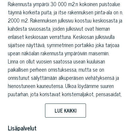
Rakennusta ympäröi 30 000 m2:n kokoinen puistoalue
täynnä korkeita puita, ja itse rakennuksen pinta-ala on n.
2000 m2. Rakennuksen julkisivu koostuu keskiosasta ja
kahdesta sivuosasta, joiden julkisivut ovat hieman
erilaiset keskiosaan verrattuna. Keskiosan julkisivulla
sijaitsee näyttävä, symmetrinen portaikko joka tarjoaa
upean näköalan rakennusta ympäröiviin maisemiin.
Linna on ollut vuosien saatossa usean kuuluisan
paikallisen perheen omistuksessa, mutta se on
onnistunut säilyttämään alkuperäisen viehätyksensä ja
hienostuneen kauneutensa. Ulkoa löydämme suuren
puutarhan, jota koristavat koristemaljakot, pensasaidat,
oliivipuut ja korkeat puut kuten rehevät magnoliat. Sen
lisäksi löydämme kivisen, tyylikkäitä patsaita sisältävän
LUE KAIKKI
näköalaterassin josta on uskomattoman kauniit
näkymät linnan ympäristöön ja Luccan vihreille
Lisäpalvelut