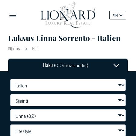
FIN
Luksus Linna Sorrento - Italien
Sijoitus
Etsi
Haku
(0 Ominaisuudet)