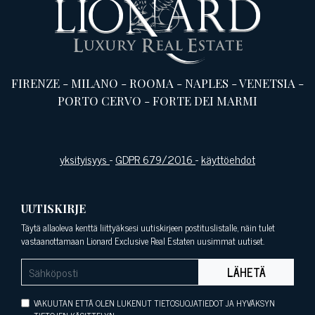
FIRENZE
-
MILANO
-
ROOMA
-
NAPLES
-
VENETSIA
-
PORTO CERVO
-
FORTE DEI MARMI
yksityisyys
-
GDPR 679/2016
-
käyttöehdot
UUTISKIRJE
Täytä allaoleva kenttä liittyäksesi uutiskirjeen postituslistalle, näin tulet
vastaanottamaan Lionard Exclusive Real Estaten uusimmat uutiset.
LÄHETÄ
VAKUUTAN ETTÄ OLEN LUKENUT TIETOSUOJATIEDOT JA HYVÄKSYN