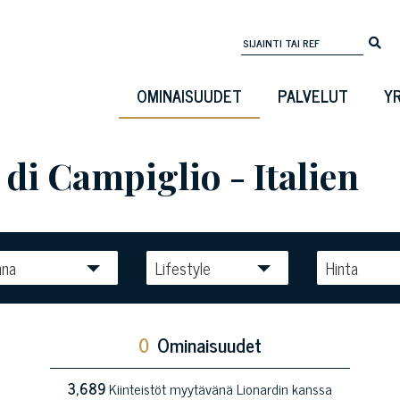
OMINAISUUDET
PALVELUT
Y
i Campiglio - Italien
nna
Lifestyle
Hinta
0
Ominaisuudet
3,689
Kiinteistöt myytävänä Lionardin kanssa