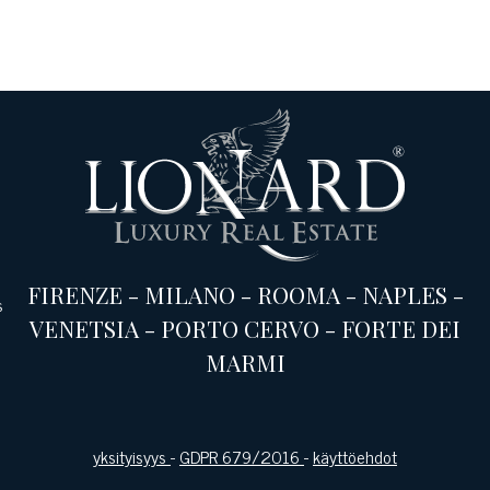
FIRENZE
-
MILANO
-
ROOMA
-
NAPLES
-
s
VENETSIA
-
PORTO CERVO
-
FORTE DEI
MARMI
yksityisyys
-
GDPR 679/2016
-
käyttöehdot