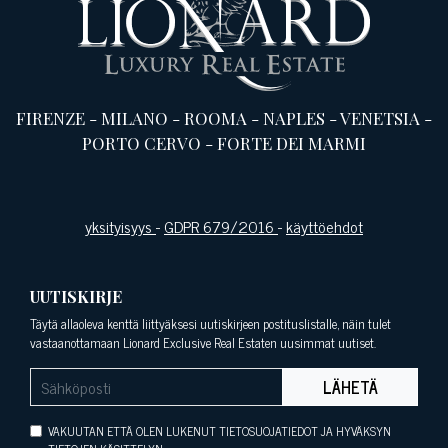
FIRENZE
-
MILANO
-
ROOMA
-
NAPLES
-
VENETSIA
-
PORTO CERVO
-
FORTE DEI MARMI
yksityisyys
-
GDPR 679/2016
-
käyttöehdot
UUTISKIRJE
Täytä allaoleva kenttä liittyäksesi uutiskirjeen postituslistalle, näin tulet
vastaanottamaan Lionard Exclusive Real Estaten uusimmat uutiset.
LÄHETÄ
VAKUUTAN ETTÄ OLEN LUKENUT TIETOSUOJATIEDOT JA HYVÄKSYN