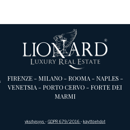
FIRENZE
-
MILANO
-
ROOMA
-
NAPLES
-
s
VENETSIA
-
PORTO CERVO
-
FORTE DEI
MARMI
yksityisyys
-
GDPR 679/2016
-
käyttöehdot