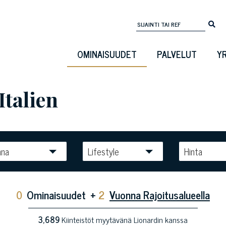
OMINAISUUDET
PALVELUT
Y
Italien
nna
Lifestyle
Hinta
0
Ominaisuudet
+
2
Vuonna Rajoitusalueella
3,689
Kiinteistöt myytävänä Lionardin kanssa