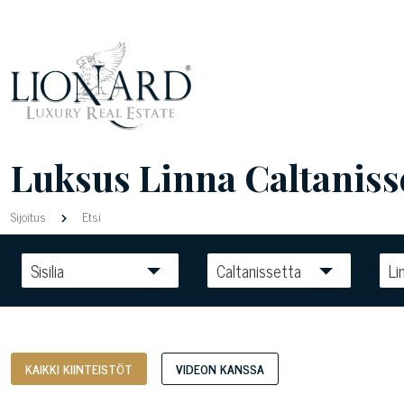
Luksus Linna Caltanisset
Sijoitus
Etsi
Sisilia
Caltanissetta
Li
KAIKKI KIINTEISTÖT
VIDEON KANSSA