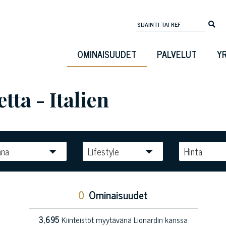
OMINAISUUDET
PALVELUT
Y
ta - Italien
nna
Lifestyle
Hinta
0
Ominaisuudet
3,695
Kiinteistöt myytävänä Lionardin kanssa