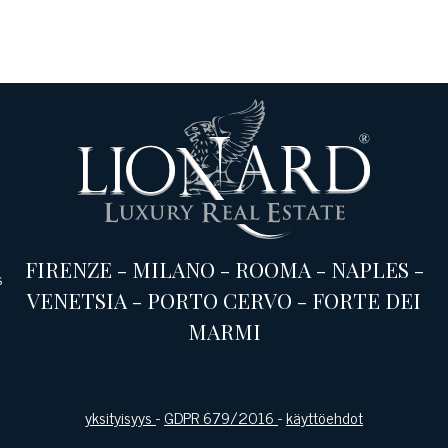
FIRENZE
-
MILANO
-
ROOMA
-
NAPLES
-
s
VENETSIA
-
PORTO CERVO
-
FORTE DEI
MARMI
yksityisyys
-
GDPR 679/2016
-
käyttöehdot