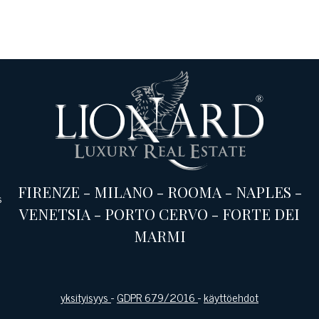
FIRENZE
-
MILANO
-
ROOMA
-
NAPLES
-
s
VENETSIA
-
PORTO CERVO
-
FORTE DEI
MARMI
yksityisyys
-
GDPR 679/2016
-
käyttöehdot