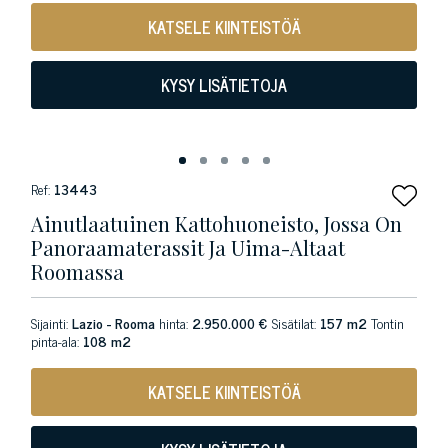
KATSELE KIINTEISTÖÄ
KYSY LISÄTIETOJA
Ref:
13443
Ainutlaatuinen Kattohuoneisto, Jossa On
Panoraamaterassit Ja Uima-Altaat
Roomassa
Sijainti:
Lazio - Rooma
hinta:
2.950.000 €
Sisätilat:
157 m2
Tontin
pinta-ala:
108 m2
KATSELE KIINTEISTÖÄ