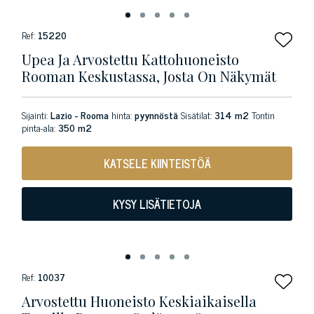
Ref:
15220
Upea Ja Arvostettu Kattohuoneisto
Rooman Keskustassa, Josta On Näkymät
Sijainti:
Lazio - Rooma
hinta:
pyynnöstä
Sisätilat:
314 m2
Tontin
pinta-ala:
350 m2
KATSELE KIINTEISTÖÄ
KYSY LISÄTIETOJA
Ref:
10037
Arvostettu Huoneisto Keskiaikaisella