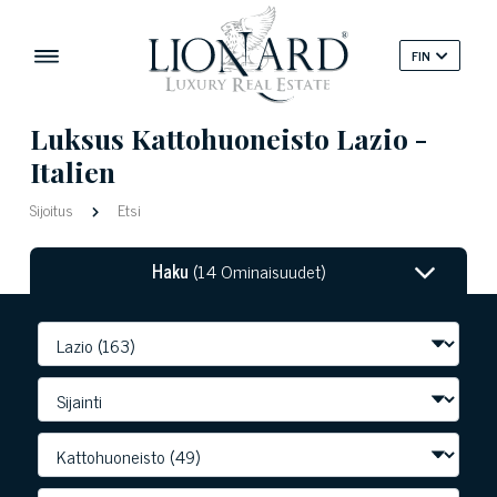
FIN
Luksus Kattohuoneisto Lazio -
Italien
Sijoitus
Etsi
Haku
(14 Ominaisuudet)