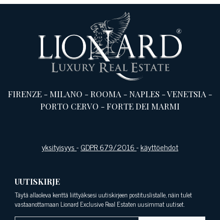
FIRENZE
-
MILANO
-
ROOMA
-
NAPLES
-
VENETSIA
-
PORTO CERVO
-
FORTE DEI MARMI
yksityisyys
-
GDPR 679/2016
-
käyttöehdot
UUTISKIRJE
Täytä allaoleva kenttä liittyäksesi uutiskirjeen postituslistalle, näin tulet
vastaanottamaan Lionard Exclusive Real Estaten uusimmat uutiset.