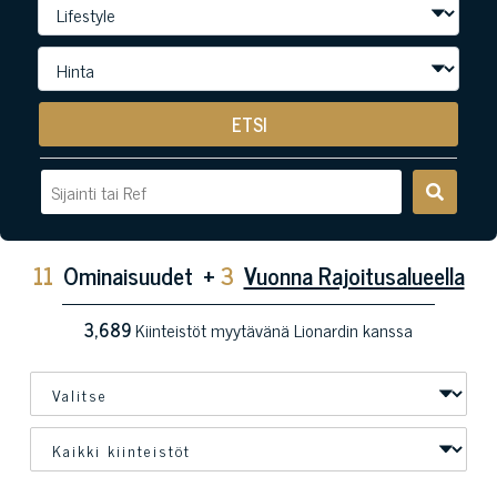
ETSI
11
Ominaisuudet
+
3
Vuonna Rajoitusalueella
3,689
Kiinteistöt myytävänä Lionardin kanssa