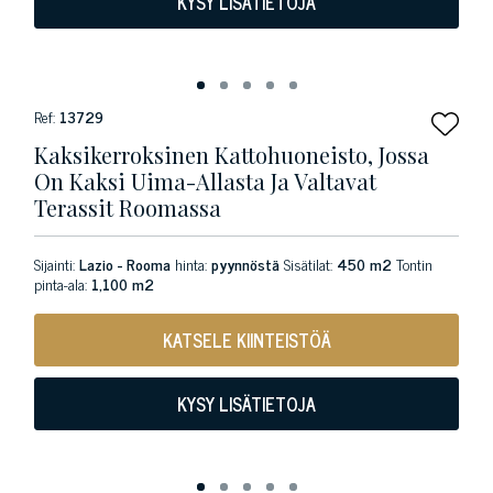
KYSY LISÄTIETOJA
Ref:
13729
Kaksikerroksinen Kattohuoneisto, Jossa
On Kaksi Uima-Allasta Ja Valtavat
Terassit Roomassa
Sijainti:
Lazio - Rooma
hinta:
pyynnöstä
Sisätilat:
450 m2
Tontin
pinta-ala:
1,100 m2
KATSELE KIINTEISTÖÄ
KYSY LISÄTIETOJA