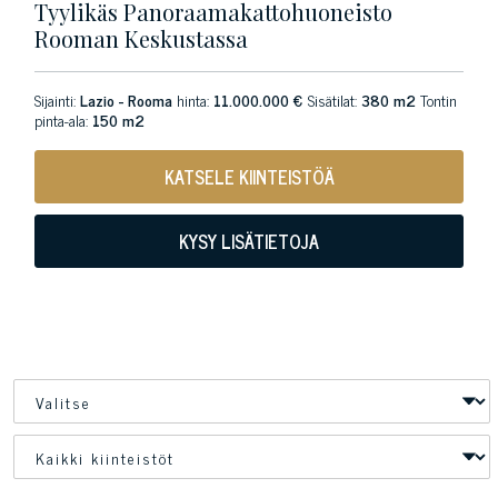
Tyylikäs Panoraamakattohuoneisto
Rooman Keskustassa
Sijainti:
Lazio - Rooma
hinta:
11.000.000 €
Sisätilat:
380 m2
Tontin
pinta-ala:
150 m2
KATSELE KIINTEISTÖÄ
KYSY LISÄTIETOJA