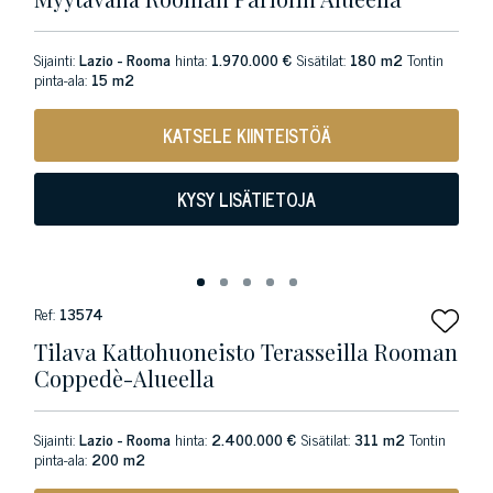
Sijainti:
Lazio - Rooma
hinta:
1.970.000 €
Sisätilat:
180 m2
Tontin
pinta-ala:
15 m2
KATSELE KIINTEISTÖÄ
KYSY LISÄTIETOJA
Ref:
13574
Tilava Kattohuoneisto Terasseilla Rooman
Coppedè-Alueella
Sijainti:
Lazio - Rooma
hinta:
2.400.000 €
Sisätilat:
311 m2
Tontin
pinta-ala:
200 m2