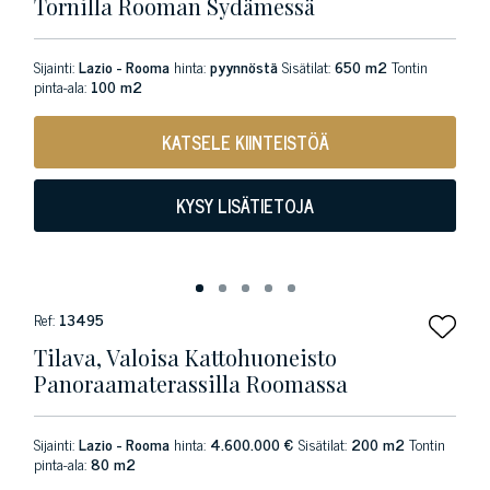
Tornilla Rooman Sydämessä
Sijainti:
Lazio - Rooma
hinta:
pyynnöstä
Sisätilat:
650 m2
Tontin
pinta-ala:
100 m2
KATSELE KIINTEISTÖÄ
KYSY LISÄTIETOJA
Ref:
13495
Tilava, Valoisa Kattohuoneisto
Panoraamaterassilla Roomassa
Sijainti:
Lazio - Rooma
hinta:
4.600.000 €
Sisätilat:
200 m2
Tontin
pinta-ala:
80 m2