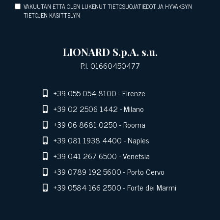
VAKUUTAN ETTÄ OLEN LUKENUT TIETOSUOJATIEDOT JA HYVÄKSYN
TIETOJEN KÄSITTELYN
LIONARD S.p.A. s.u.
P.I. 01660450477
+39 055 054 8100
- Firenze
+39 02 2506 1442
- Milano
+39 06 8681 0250
- Rooma
+39 081 1938 4400
- Naples
+39 041 267 6500
- Venetsia
+39 0789 192 5600
- Porto Cervo
+39 0584 166 2500
- Forte dei Marmi