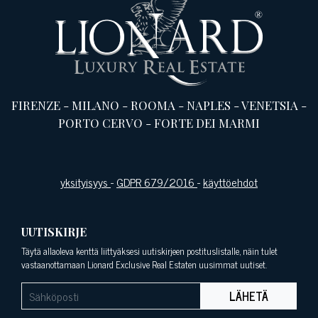
FIRENZE
-
MILANO
-
ROOMA
-
NAPLES
-
VENETSIA
-
PORTO CERVO
-
FORTE DEI MARMI
yksityisyys
-
GDPR 679/2016
-
käyttöehdot
UUTISKIRJE
Täytä allaoleva kenttä liittyäksesi uutiskirjeen postituslistalle, näin tulet
vastaanottamaan Lionard Exclusive Real Estaten uusimmat uutiset.
LÄHETÄ