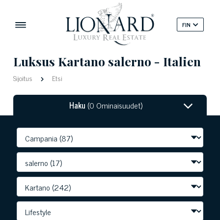
FIN
Luksus Kartano salerno - Italien
Sijoitus
Etsi
Haku
(0 Ominaisuudet)