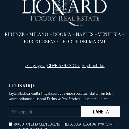
FIRENZE
-
MILANO
-
ROOMA
-
NAPLES
-
VENETSIA
-
PORTO CERVO
-
FORTE DEI MARMI
yksityisyys
-
GDPR 679/2016
-
käyttöehdot
UUTISKIRJE
Täytä allaoleva kenttä liittyäksesi uutiskirjeen postituslistalle, näin tulet
vastaanottamaan Lionard Exclusive Real Estaten uusimmat uutiset.
LÄHETÄ
VAKUUTAN ETTÄ OLEN LUKENUT TIETOSUOJATIEDOT JA HYVÄKSYN