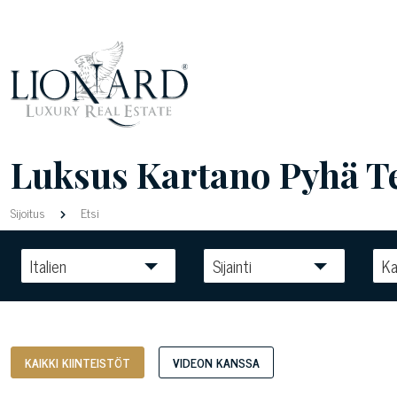
Luksus Kartano Pyhä Ter
Sijoitus
Etsi
Italien
Sijainti
Ka
KAIKKI KIINTEISTÖT
VIDEON KANSSA