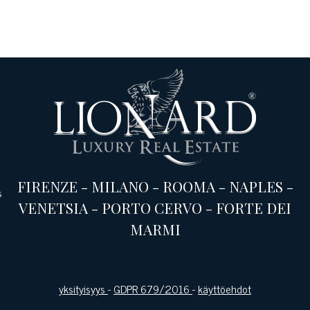
FIRENZE
-
MILANO
-
ROOMA
-
NAPLES
-
s
VENETSIA
-
PORTO CERVO
-
FORTE DEI
MARMI
yksityisyys
-
GDPR 679/2016
-
käyttöehdot