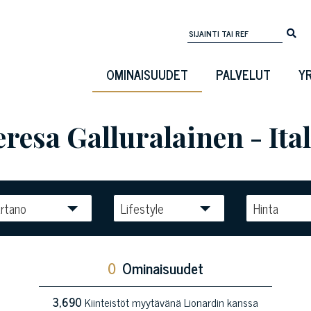
OMINAISUUDET
PALVELUT
Y
esa Galluralainen - Ita
rtano
Lifestyle
Hinta
0
Ominaisuudet
3,690
Kiinteistöt myytävänä Lionardin kanssa