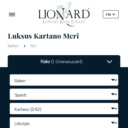
FIN
Luksus Kartano Meri
Sijoitus
Etsi
Haku
(1 Ominaisuudet)