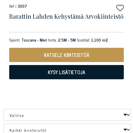
Ref |
3007
Barattin Lahden Kehystämä Arvokiinteistö
Sijainti:
Toscana - Meri
hinta:
2.5M - 5M
Sisätilat:
1,100 m2
KATSELE KIINTEISTÖÄ
KYSY LISÄTIETOJA