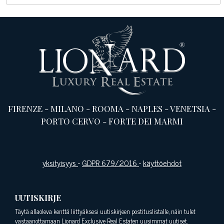
FIRENZE
-
MILANO
-
ROOMA
-
NAPLES
-
VENETSIA
-
PORTO CERVO
-
FORTE DEI MARMI
yksityisyys
-
GDPR 679/2016
-
käyttöehdot
UUTISKIRJE
Täytä allaoleva kenttä liittyäksesi uutiskirjeen postituslistalle, näin tulet
vastaanottamaan Lionard Exclusive Real Estaten uusimmat uutiset.