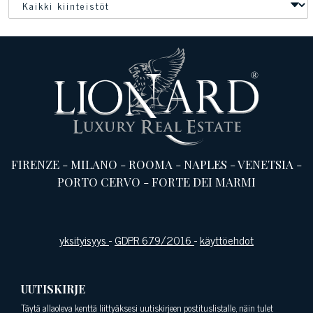
FIRENZE
-
MILANO
-
ROOMA
-
NAPLES
-
VENETSIA
-
PORTO CERVO
-
FORTE DEI MARMI
yksityisyys
-
GDPR 679/2016
-
käyttöehdot
UUTISKIRJE
Täytä allaoleva kenttä liittyäksesi uutiskirjeen postituslistalle, näin tulet