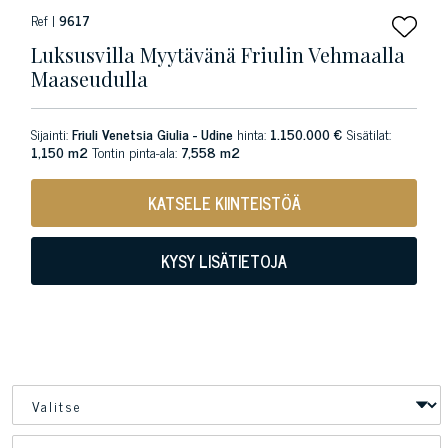
Ref |
9617
Luksusvilla Myytävänä Friulin Vehmaalla
Maaseudulla
Sijainti:
Friuli Venetsia Giulia - Udine
hinta:
1.150.000 €
Sisätilat:
1,150 m2
Tontin pinta-ala:
7,558 m2
KATSELE KIINTEISTÖÄ
KYSY LISÄTIETOJA