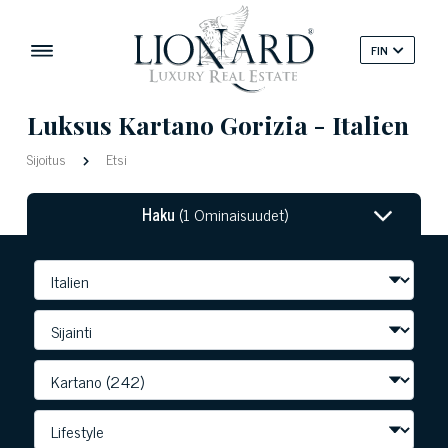
FIN
Luksus Kartano Gorizia - Italien
Sijoitus
Etsi
Haku
(1 Ominaisuudet)