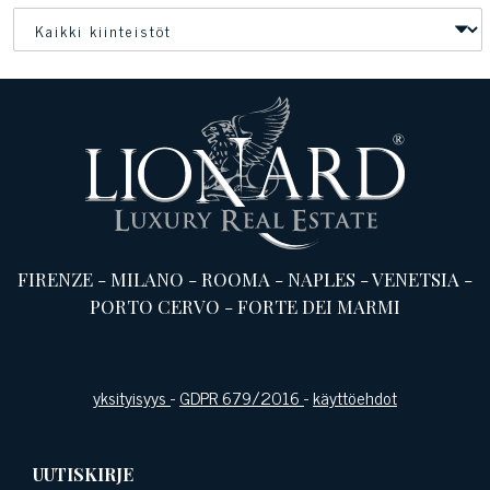
FIRENZE
-
MILANO
-
ROOMA
-
NAPLES
-
VENETSIA
-
PORTO CERVO
-
FORTE DEI MARMI
yksityisyys
-
GDPR 679/2016
-
käyttöehdot
UUTISKIRJE