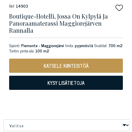
Ref:
14903
Boutique-Hotelli, Jossa On Kylpylä Ja
Panoraamaterassi Maggiorejärven
Rannalla
Sijainti:
Piemonte - Maggiorejärvi
hinta:
pyynnöstä
Sisätilat:
700 m2
Tontin pinta-ala:
100 m2
KATSELE KIINTEISTÖÄ
KYSY LISÄTIETOJA