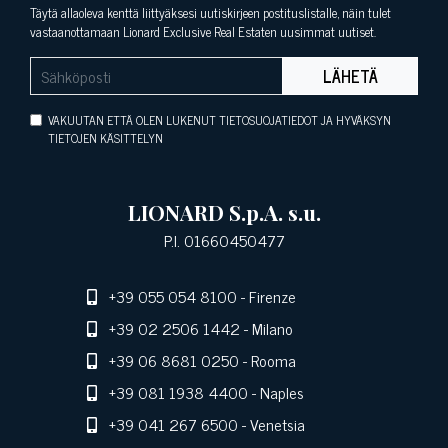
Täytä allaoleva kenttä liittyäksesi uutiskirjeen postituslistalle, näin tulet
vastaanottamaan Lionard Exclusive Real Estaten uusimmat uutiset.
LÄHETÄ
VAKUUTAN ETTÄ OLEN LUKENUT TIETOSUOJATIEDOT JA HYVÄKSYN
TIETOJEN KÄSITTELYN
LIONARD S.p.A. s.u.
P.I. 01660450477
+39 055 054 8100
- Firenze
+39 02 2506 1442
- Milano
+39 06 8681 0250
- Rooma
+39 081 1938 4400
- Naples
+39 041 267 6500
- Venetsia