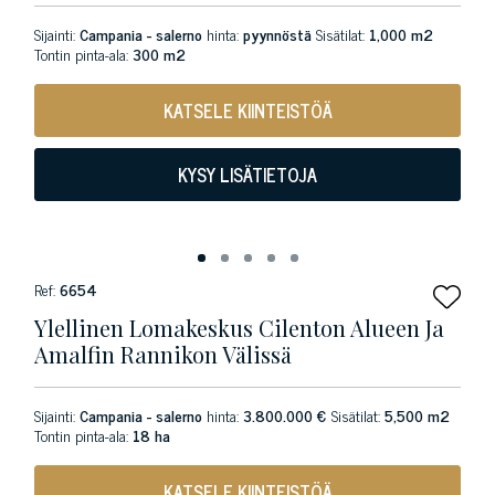
Sijainti:
Campania - salerno
hinta:
pyynnöstä
Sisätilat:
1,000 m2
Tontin pinta-ala:
300 m2
KATSELE KIINTEISTÖÄ
KYSY LISÄTIETOJA
Ref:
6654
Ylellinen Lomakeskus Cilenton Alueen Ja
Amalfin Rannikon Välissä
Sijainti:
Campania - salerno
hinta:
3.800.000 €
Sisätilat:
5,500 m2
Tontin pinta-ala:
18 ha
KATSELE KIINTEISTÖÄ