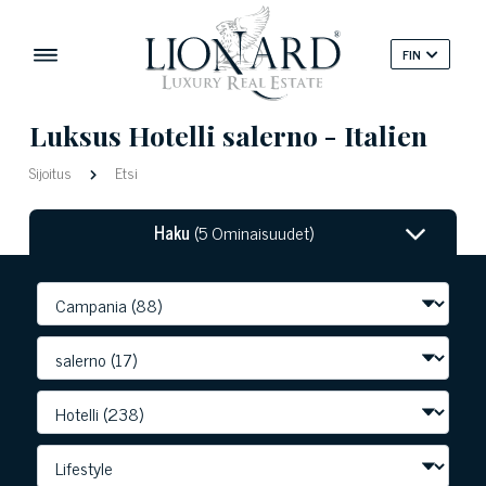
FIN
Luksus Hotelli salerno - Italien
Sijoitus
Etsi
Haku
(5 Ominaisuudet)