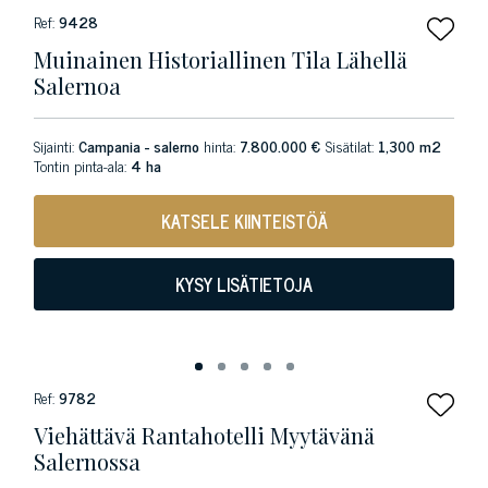
Ref:
9428
Muinainen Historiallinen Tila Lähellä
Salernoa
Sijainti:
Campania - salerno
hinta:
7.800.000 €
Sisätilat:
1,300 m2
Tontin pinta-ala:
4 ha
KATSELE KIINTEISTÖÄ
KYSY LISÄTIETOJA
Ref:
9782
Viehättävä Rantahotelli Myytävänä
Salernossa