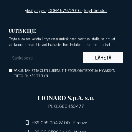
yksityisyys
-
GDPR 679/2016
-
käyttöehdot
UUTISKIRJE
Täytä allaoleva kenttä liittyäksesi uutiskirjeen postituslistalle, näin tulet
vastaanottamaan Lionard Exclusive Real Estaten uusimmat uutiset.
LÄHETÄ
VAKUUTAN ETTÄ OLEN LUKENUT TIETOSUOJATIEDOT JA HYVÄKSYN
TIETOJEN KÄSITTELYN
LIONARD S.p.A. s.u.
P.I. 01660450477
+39 055 054 8100
- Firenze
+39 02 2506 1442
- Milano