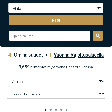
ETSI
4
Ominaisuudet
+
1
Vuonna Rajoitusalueella
3,689
Kiinteistöt myytävänä Lionardin kanssa