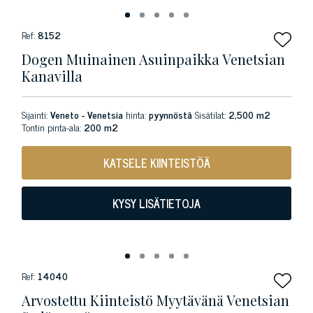
Ref:
8152
Dogen Muinainen Asuinpaikka Venetsian
Kanavilla
Sijainti:
Veneto - Venetsia
hinta:
pyynnöstä
Sisätilat:
2,500 m2
Tontin pinta-ala:
200 m2
KATSELE KIINTEISTÖÄ
KYSY LISÄTIETOJA
Ref:
14040
Arvostettu Kiinteistö Myytävänä Venetsian