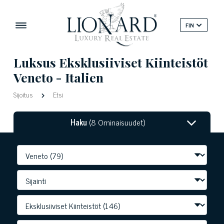
FIN
Luksus Eksklusiiviset Kiinteistöt
Veneto - Italien
Sijoitus
Etsi
Haku
(8 Ominaisuudet)