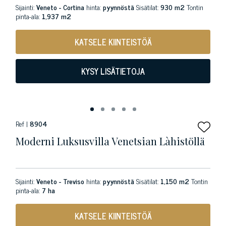
Sijainti:
Veneto - Cortina
hinta:
pyynnöstä
Sisätilat:
930 m2
Tontin
pinta-ala:
1,937 m2
KATSELE KIINTEISTÖÄ
KYSY LISÄTIETOJA
Ref |
8904
Moderni Luksusvilla Venetsian Làhistöllä
Sijainti:
Veneto - Treviso
hinta:
pyynnöstä
Sisätilat:
1,150 m2
Tontin
pinta-ala:
7 ha
KATSELE KIINTEISTÖÄ