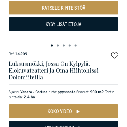
KATSELE KIINTEISTÖÄ
KYSY LISÄTIETOJA
Ref:
14209
Luksusmökki, Jossa On Kylpylä,
Elokuvateatteri Ja Oma Hiihtohissi
Dolomiiteilla
Sijainti:
Veneto - Cortina
hinta:
pyynnöstä
Sisätilat:
900 m2
Tontin
pinta-ala:
2.4 ha
KOKO VIDEO