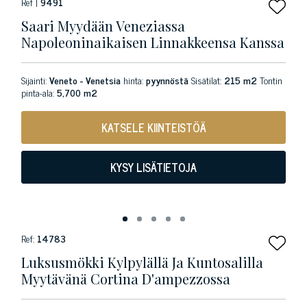
Ref |
9491
Saari Myydään Veneziassa
Napoleoninaikaisen Linnakkeensa Kanssa
Sijainti:
Veneto - Venetsia
hinta:
pyynnöstä
Sisätilat:
215 m2
Tontin
pinta-ala:
5,700 m2
KATSELE KIINTEISTÖÄ
KYSY LISÄTIETOJA
Ref:
14783
Luksusmökki Kylpylällä Ja Kuntosalilla
Myytävänä Cortina D'ampezzossa