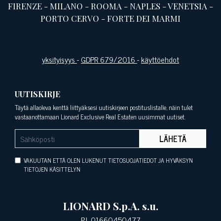
FIRENZE
-
MILANO
-
ROOMA
-
NAPLES
-
VENETSIA
-
PORTO CERVO
-
FORTE DEI MARMI
yksityisyys
-
GDPR 679/2016
-
käyttöehdot
UUTISKIRJE
Täytä allaoleva kenttä liittyäksesi uutiskirjeen postituslistalle, näin tulet
vastaanottamaan Lionard Exclusive Real Estaten uusimmat uutiset.
LÄHETÄ
VAKUUTAN ETTÄ OLEN LUKENUT TIETOSUOJATIEDOT JA HYVÄKSYN
TIETOJEN KÄSITTELYN
LIONARD S.p.A. s.u.
P.I. 01660450477