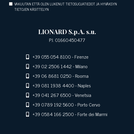
VAKUUTAN ETTÄ OLEN LUKENUT TIETOSUOJATIEDOT JA HYVÄKSYN
TIETOJEN KÄSITTELYN
LIONARD S.p.A. s.u.
P.I. 01660450477
+39 055 054 8100
- Firenze
+39 02 2506 1442
- Milano
+39 06 8681 0250
- Rooma
+39 081 1938 4400
- Naples
+39 041 267 6500
- Venetsia
+39 0789 192 5600
- Porto Cervo
+39 0584 166 2500
- Forte dei Marmi