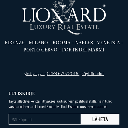
FIRENZE
-
MILANO
-
ROOMA
-
NAPLES
-
VENETSIA
-
PORTO CERVO
-
FORTE DEI MARMI
yksityisyys
-
GDPR 679/2016
-
käyttöehdot
UUTISKIRJE
Täytä allaoleva kenttä liittyäksesi uutiskirjeen postituslistalle, näin tulet
vastaanottamaan Lionard Exclusive Real Estaten uusimmat uutiset.
LÄHETÄ