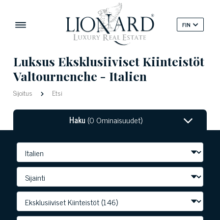
FIN
Luksus Eksklusiiviset Kiinteistöt
Valtournenche - Italien
Sijoitus
Etsi
Haku
(0 Ominaisuudet)