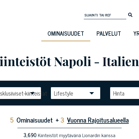
OMINAISUUDET
PALVELUT
Y
inteistöt Napoli - Italien
sklusiiviset-kiinteistat
Lifestyle
Hinta
5
Ominaisuudet
+
3
Vuonna Rajoitusalueella
3,690
Kiinteistöt myytävänä Lionardin kanssa