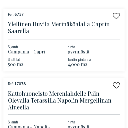
Ref:
6737
Ylellinen Huvila Merinäköalalla Caprin
Saarella
Sijainti
hinta
Campania - Capri
pyynnöstä
Sisätilat
Tontin pinta-ala
500 m2
4,000 m2
Ref:
17078
Kattohuoneisto Merenlahdelle Päin
Olevalla Terassilla Napolin Mergellinan
Alueella
Sijainti
hinta
Campania - Napoli -
pyynnöstä