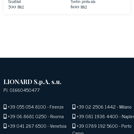
Sisätilat
Tontin pinta-ala
700 m2
600 m2
LIONARD S.p.A. s.u.
P.I. 01660450477
+39 055 054 8100
- Firenze
+39 02 2506 1442
- Milano
+39 06 8681 0250
- Rooma
+39 081 1938 4400
- Naple
+39 041 267 6500
- Venetsia
+39 0789 192 5600
- Porto
Cervo