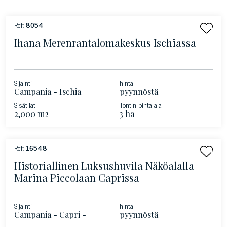
Ref:
8054
Ihana Merenrantalomakeskus Ischiassa
Sijainti
hinta
Campania - Ischia
pyynnöstä
Sisätilat
Tontin pinta-ala
2,000 m2
3 ha
Ref:
16548
Historiallinen Luksushuvila Näköalalla
Marina Piccolaan Caprissa
Sijainti
hinta
Campania - Capri -
pyynnöstä
Keskusta