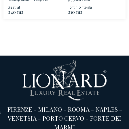
Rannikko
Sisätilat
Tontin pinta-ala
240 m2
210 m2
FIRENZE
-
MILANO
-
ROOMA
-
NAPLES
-
s
VENETSIA
-
PORTO CERVO
-
FORTE DEI
MARMI