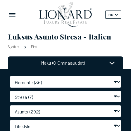
FIN
Luksus Asunto Stresa - Italien
Sijoitus
Etsi
Haku
(0 Ominaisuudet)