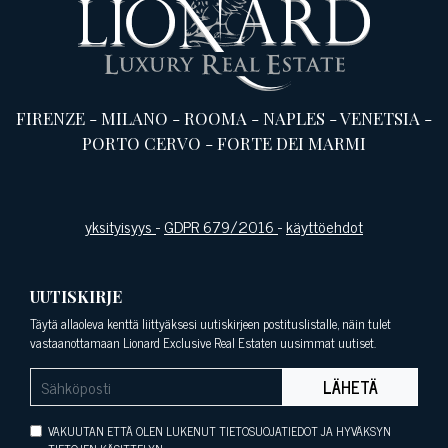
FIRENZE
-
MILANO
-
ROOMA
-
NAPLES
-
VENETSIA
-
PORTO CERVO
-
FORTE DEI MARMI
yksityisyys
-
GDPR 679/2016
-
käyttöehdot
UUTISKIRJE
Täytä allaoleva kenttä liittyäksesi uutiskirjeen postituslistalle, näin tulet
vastaanottamaan Lionard Exclusive Real Estaten uusimmat uutiset.
LÄHETÄ
VAKUUTAN ETTÄ OLEN LUKENUT TIETOSUOJATIEDOT JA HYVÄKSYN