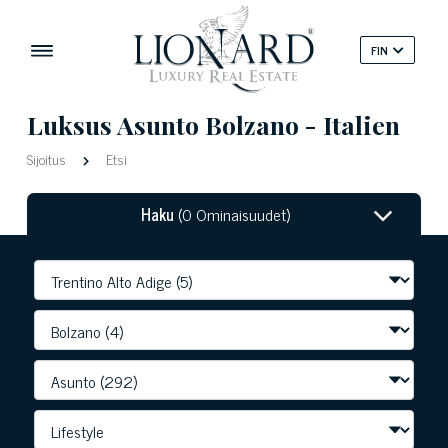
FIN
Luksus Asunto Bolzano - Italien
Sijoitus
Etsi
Haku
(0 Ominaisuudet)