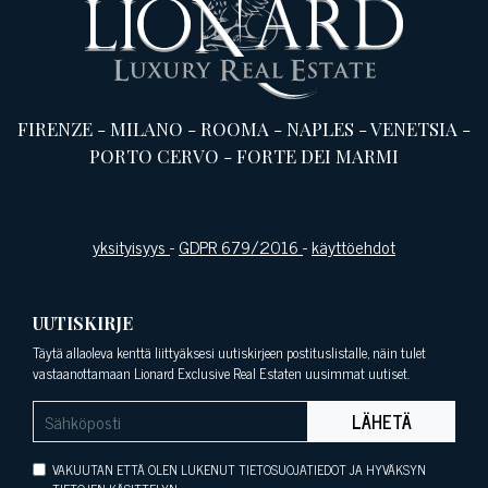
FIRENZE
-
MILANO
-
ROOMA
-
NAPLES
-
VENETSIA
-
PORTO CERVO
-
FORTE DEI MARMI
yksityisyys
-
GDPR 679/2016
-
käyttöehdot
UUTISKIRJE
Täytä allaoleva kenttä liittyäksesi uutiskirjeen postituslistalle, näin tulet
vastaanottamaan Lionard Exclusive Real Estaten uusimmat uutiset.
LÄHETÄ
VAKUUTAN ETTÄ OLEN LUKENUT TIETOSUOJATIEDOT JA HYVÄKSYN