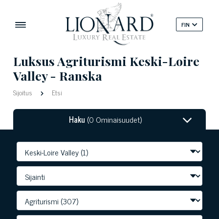
FIN
Luksus Agriturismi Keski-Loire
Valley - Ranska
Sijoitus
Etsi
Haku
(0 Ominaisuudet)