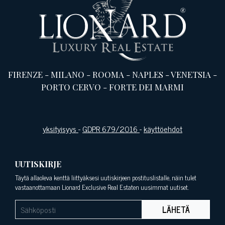
FIRENZE
-
MILANO
-
ROOMA
-
NAPLES
-
VENETSIA
-
PORTO CERVO
-
FORTE DEI MARMI
yksityisyys
-
GDPR 679/2016
-
käyttöehdot
UUTISKIRJE
Täytä allaoleva kenttä liittyäksesi uutiskirjeen postituslistalle, näin tulet
vastaanottamaan Lionard Exclusive Real Estaten uusimmat uutiset.
LÄHETÄ