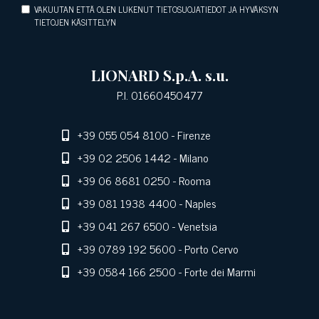
VAKUUTAN ETTÄ OLEN LUKENUT TIETOSUOJATIEDOT JA HYVÄKSYN
TIETOJEN KÄSITTELYN
LIONARD S.p.A. s.u.
P.I. 01660450477
+39 055 054 8100
- Firenze
+39 02 2506 1442
- Milano
+39 06 8681 0250
- Rooma
+39 081 1938 4400
- Naples
+39 041 267 6500
- Venetsia
+39 0789 192 5600
- Porto Cervo
+39 0584 166 2500
- Forte dei Marmi