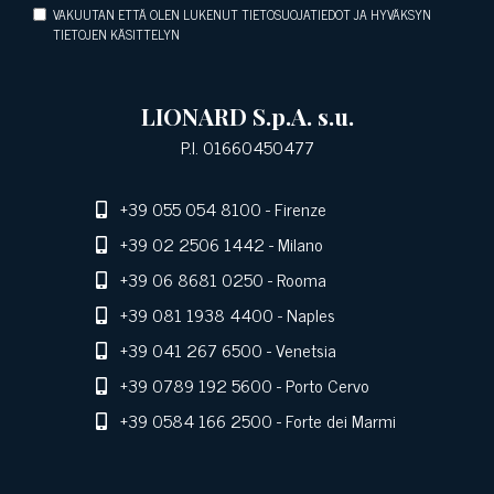
VAKUUTAN ETTÄ OLEN LUKENUT TIETOSUOJATIEDOT JA HYVÄKSYN
TIETOJEN KÄSITTELYN
LIONARD S.p.A. s.u.
P.I. 01660450477
+39 055 054 8100
- Firenze
+39 02 2506 1442
- Milano
+39 06 8681 0250
- Rooma
+39 081 1938 4400
- Naples
+39 041 267 6500
- Venetsia
+39 0789 192 5600
- Porto Cervo
+39 0584 166 2500
- Forte dei Marmi