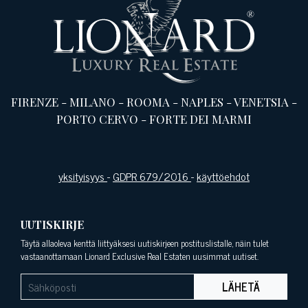
FIRENZE
-
MILANO
-
ROOMA
-
NAPLES
-
VENETSIA
-
PORTO CERVO
-
FORTE DEI MARMI
yksityisyys
-
GDPR 679/2016
-
käyttöehdot
UUTISKIRJE
Täytä allaoleva kenttä liittyäksesi uutiskirjeen postituslistalle, näin tulet
vastaanottamaan Lionard Exclusive Real Estaten uusimmat uutiset.
LÄHETÄ