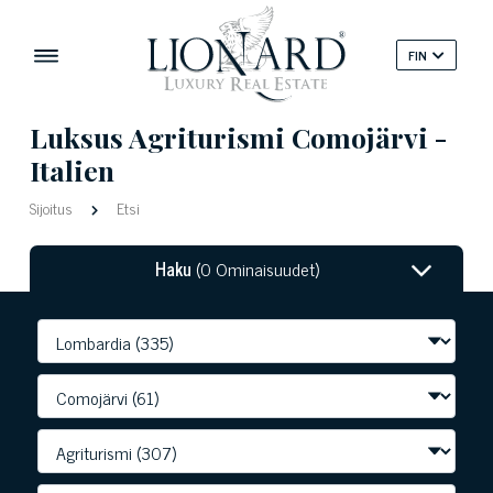
FIN
Luksus Agriturismi Comojärvi -
Italien
Sijoitus
Etsi
Haku
(0 Ominaisuudet)