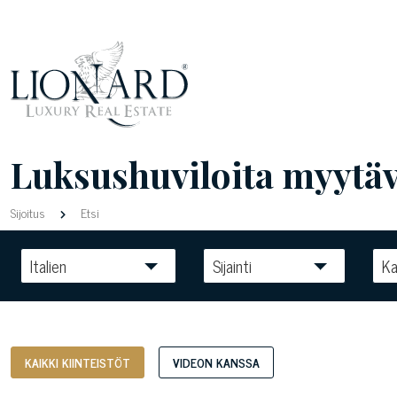
Luksushuviloita myytävä
Sijoitus
Etsi
Italien
Sijainti
Ka
KAIKKI KIINTEISTÖT
VIDEON KANSSA