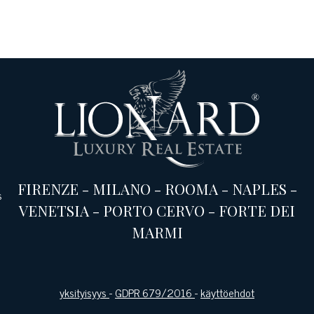
FIRENZE
-
MILANO
-
ROOMA
-
NAPLES
-
s
VENETSIA
-
PORTO CERVO
-
FORTE DEI
MARMI
yksityisyys
-
GDPR 679/2016
-
käyttöehdot