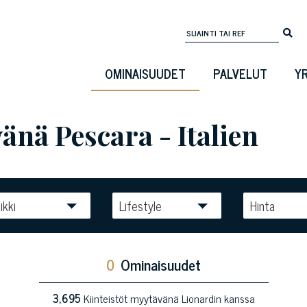
OMINAISUUDET
PALVELUT
Y
nä Pescara - Italien
ikki
Lifestyle
Hinta
0
Ominaisuudet
3,695
Kiinteistöt myytävänä Lionardin kanssa