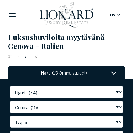
FIN
Luksushuviloita myytävänä
Genova - Italien
Sijoitus
Etsi
Haku
(15 Ominaisuudet)