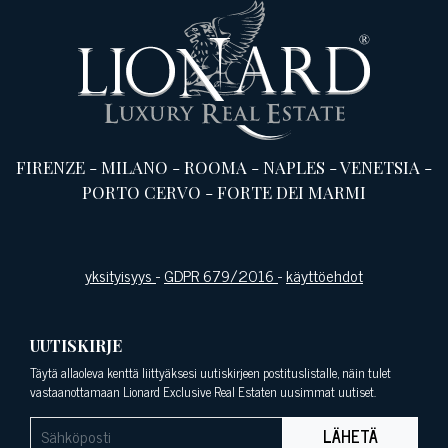
FIRENZE
-
MILANO
-
ROOMA
-
NAPLES
-
VENETSIA
-
PORTO CERVO
-
FORTE DEI MARMI
yksityisyys
-
GDPR 679/2016
-
käyttöehdot
UUTISKIRJE
Täytä allaoleva kenttä liittyäksesi uutiskirjeen postituslistalle, näin tulet
vastaanottamaan Lionard Exclusive Real Estaten uusimmat uutiset.
LÄHETÄ