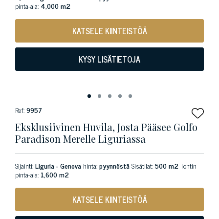
pinta-ala:
4,000 m2
KATSELE KIINTEISTÖÄ
KYSY LISÄTIETOJA
Ref:
9957
Eksklusiivinen Huvila, Josta Pääsee Golfo
Paradison Merelle Liguriassa
Sijainti:
Liguria - Genova
hinta:
pyynnöstä
Sisätilat:
500 m2
Tontin
pinta-ala:
1,600 m2
KATSELE KIINTEISTÖÄ