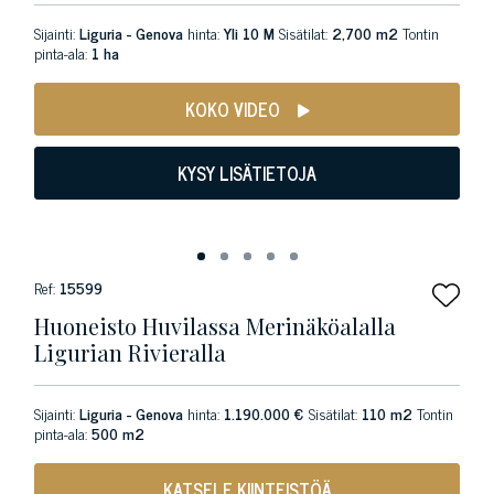
Sijainti:
Liguria - Genova
hinta:
Yli 10 M
Sisätilat:
2,700 m2
Tontin
pinta-ala:
1 ha
KOKO VIDEO
KYSY LISÄTIETOJA
Ref:
15599
Huoneisto Huvilassa Merinäköalalla
Ligurian Rivieralla
Sijainti:
Liguria - Genova
hinta:
1.190.000 €
Sisätilat:
110 m2
Tontin
pinta-ala:
500 m2
KATSELE KIINTEISTÖÄ