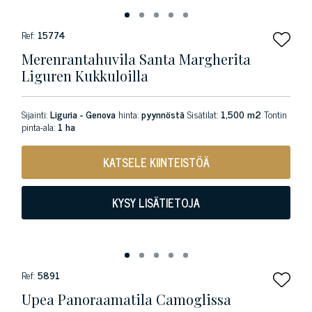
Ref:
15774
Merenrantahuvila Santa Margherita
Liguren Kukkuloilla
Sijainti:
Liguria - Genova
hinta:
pyynnöstä
Sisätilat:
1,500 m2
Tontin
pinta-ala:
1 ha
KATSELE KIINTEISTÖÄ
KYSY LISÄTIETOJA
Ref:
5891
Upea Panoraamatila Camoglissa