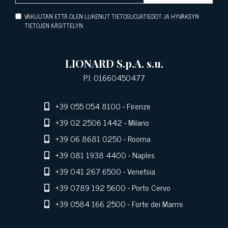
VAKUUTAN ETTÄ OLEN LUKENUT TIETOSUOJATIEDOT JA HYVÄKSYN
TIETOJEN KÄSITTELYN
LIONARD S.p.A. s.u.
P.I. 01660450477
+39 055 054 8100
- Firenze
+39 02 2506 1442
- Milano
+39 06 8681 0250
- Rooma
+39 081 1938 4400
- Naples
+39 041 267 6500
- Venetsia
+39 0789 192 5600
- Porto Cervo
+39 0584 166 2500
- Forte dei Marmi