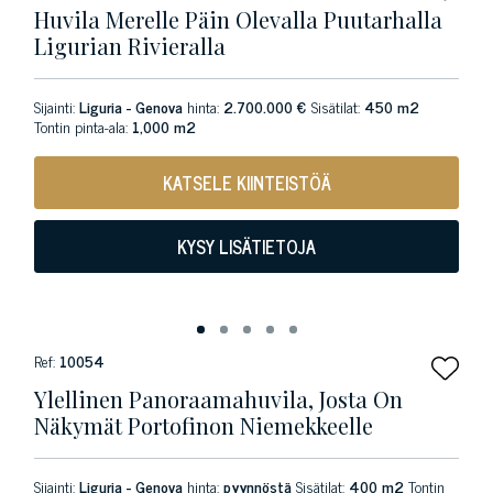
Huvila Merelle Päin Olevalla Puutarhalla
Ligurian Rivieralla
Sijainti:
Liguria - Genova
hinta:
2.700.000 €
Sisätilat:
450 m2
Tontin pinta-ala:
1,000 m2
KATSELE KIINTEISTÖÄ
KYSY LISÄTIETOJA
Ref:
10054
Ylellinen Panoraamahuvila, Josta On
Näkymät Portofinon Niemekkeelle
Sijainti:
Liguria - Genova
hinta:
pyynnöstä
Sisätilat:
400 m2
Tontin