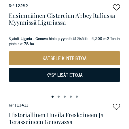
Ref:
12282
Ensimmäinen Cistercian Abbey Italiassa
Myynnissä Liguriassa
Sijainti:
Liguria - Genova
hinta:
pyynnöstä
Sisätilat:
4,200 m2
Tontin
pinta-ala:
78 ha
KATSELE KIINTEISTÖÄ
KYSY LISÄTIETOJA
Ref |
13411
Historiallinen Huvila Freskoineen Ja
Terasseineen Genovassa