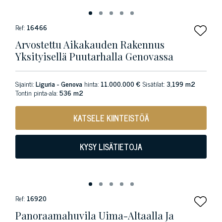
Ref:
16466
Arvostettu Aikakauden Rakennus
Yksityisellä Puutarhalla Genovassa
Sijainti:
Liguria - Genova
hinta:
11.000.000 €
Sisätilat:
3,199 m2
Tontin pinta-ala:
536 m2
KATSELE KIINTEISTÖÄ
KYSY LISÄTIETOJA
Ref:
16920
Panoraamahuvila Uima-Altaalla Ja