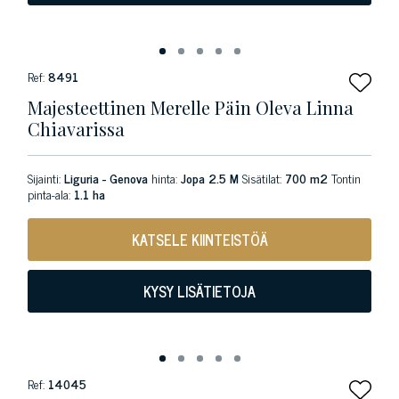
Ref:
8491
Majesteettinen Merelle Päin Oleva Linna
Chiavarissa
Sijainti:
Liguria - Genova
hinta:
Jopa 2.5 M
Sisätilat:
700 m2
Tontin
pinta-ala:
1.1 ha
KATSELE KIINTEISTÖÄ
KYSY LISÄTIETOJA
Ref:
14045