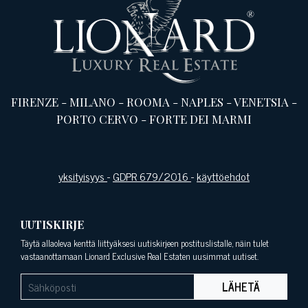
FIRENZE
-
MILANO
-
ROOMA
-
NAPLES
-
VENETSIA
-
PORTO CERVO
-
FORTE DEI MARMI
yksityisyys
-
GDPR 679/2016
-
käyttöehdot
UUTISKIRJE
Täytä allaoleva kenttä liittyäksesi uutiskirjeen postituslistalle, näin tulet
vastaanottamaan Lionard Exclusive Real Estaten uusimmat uutiset.
LÄHETÄ