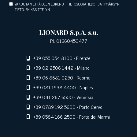
VAKUUTAN ETTÄ OLEN LUKENUT TIETOSUOJATIEDOT JA HYVÄKSYN
TIETOJEN KÄSITTELYN
LIONARD S.p.A. s.u.
P.I. 01660450477
+39 055 054 8100
- Firenze
+39 02 2506 1442
- Milano
+39 06 8681 0250
- Rooma
+39 081 1938 4400
- Naples
+39 041 267 6500
- Venetsia
+39 0789 192 5600
- Porto Cervo
+39 0584 166 2500
- Forte dei Marmi