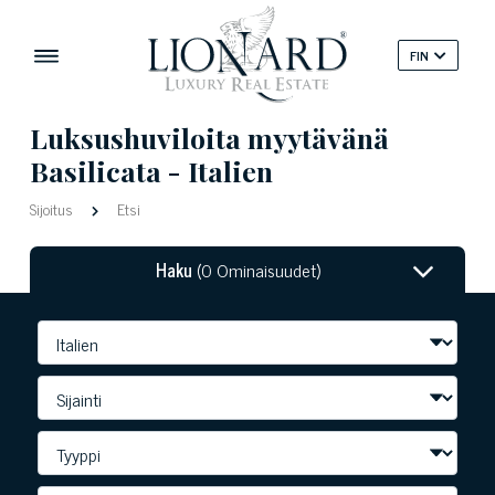
FIN
Luksushuviloita myytävänä
Basilicata - Italien
Sijoitus
Etsi
Haku
(0 Ominaisuudet)