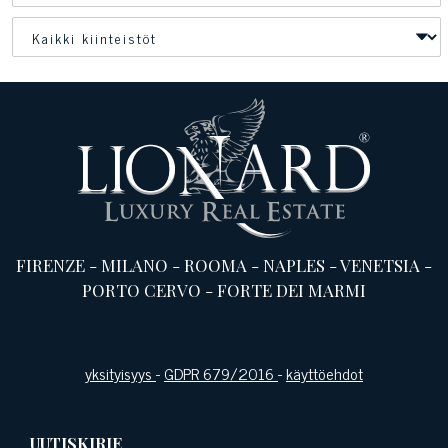
FIRENZE
-
MILANO
-
ROOMA
-
NAPLES
-
VENETSIA
-
PORTO CERVO
-
FORTE DEI MARMI
yksityisyys
-
GDPR 679/2016
-
käyttöehdot
UUTISKIRJE