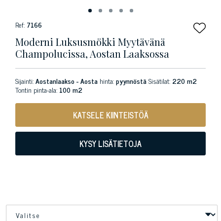
Ref:
7166
Moderni Luksusmökki Myytävänä
Champolucissa, Aostan Laaksossa
Sijainti:
Aostanlaakso - Aosta
hinta:
pyynnöstä
Sisätilat:
220 m2
Tontin pinta-ala:
100 m2
KATSELE KIINTEISTÖÄ
KYSY LISÄTIETOJA