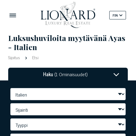
FIN
Luksushuviloita myytävänä Ayas
- Italien
Sijoitus
Etsi
Haku
(1 Ominaisuudet)