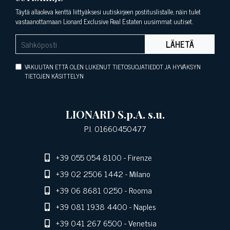
Täytä allaoleva kenttä liittyäksesi uutiskirjeen postituslistalle, näin tulet
vastaanottamaan Lionard Exclusive Real Estaten uusimmat uutiset.
LÄHETÄ
VAKUUTAN ETTÄ OLEN LUKENUT TIETOSUOJATIEDOT JA HYVÄKSYN
TIETOJEN KÄSITTELYN
LIONARD S.p.A. s.u.
P.I. 01660450477
+39 055 054 8100
- Firenze
+39 02 2506 1442
- Milano
+39 06 8681 0250
- Rooma
+39 081 1938 4400
- Naples
+39 041 267 6500
- Venetsia