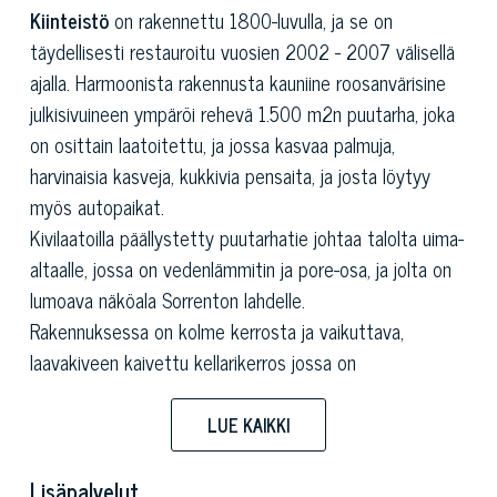
Kiinteistö
on rakennettu 1800-luvulla, ja se on
täydellisesti restauroitu vuosien 2002 - 2007 välisellä
ajalla. Harmoonista rakennusta kauniine roosanvärisine
julkisivuineen ympäröi rehevä 1.500 m2n puutarha, joka
on osittain laatoitettu, ja jossa kasvaa palmuja,
harvinaisia kasveja, kukkivia pensaita, ja josta löytyy
myös autopaikat.
Kivilaatoilla päällystetty puutarhatie johtaa talolta uima-
altaalle, jossa on vedenlämmitin ja pore-osa, ja jolta on
lumoava näköala Sorrenton lahdelle.
Rakennuksessa on kolme kerrosta ja vaikuttava,
laavakiveen kaivettu kellarikerros jossa on
holvikaarikatot.
Pohjakerroksessa sijaitsee valoisa eteishalli, josta
LUE KAIKKI
pääsee puutarhaan, sali, tilava työhuone, keittiö,
ruokasali ja kaksi kylpyhuonetta.
Lisäpalvelut