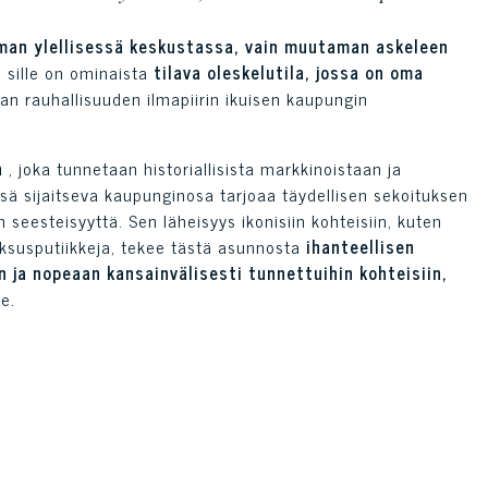
an ylellisessä keskustassa, vain muutaman askeleen
 sille on ominaista
tilava oleskelutila, jossa on oma
an rauhallisuuden ilmapiirin ikuisen kaupungin
a
, joka tunnetaan historiallisista markkinoistaan ja
ä sijaitseva kaupunginosa tarjoaa täydellisen sekoituksen
seesteisyyttä. Sen läheisyys ikonisiin kohteisiin, kuten
uksusputiikkeja, tekee tästä asunnosta
ihanteellisen
 ja nopeaan kansainvälisesti tunnettuihin kohteisiin,
e.
riä
, ja se tarjoaa hienostuneen sisustuksen ja älykkään
 harmonisesti ylellisyys ja mukavuus.
Pohjakerroksessa
ön makuutilaan, jossa on
kaksi tilavaa sviittiä
, joissa on
ä ja mukavuutta. Samalla tasolla on myös pieni varusteltu
ien portaiden kautta
upealle oleskelutilalle, jota
on ihanteellinen paikka rentoutumiseen ja viihteeseen.