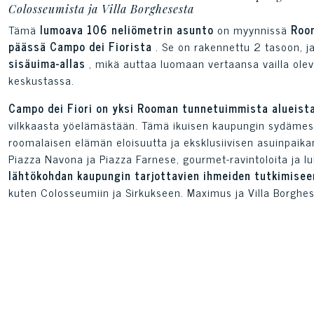
Colosseumista ja Villa Borghesesta
Tämä
lumoava 106 neliömetrin asunto
on myynnissä
Room
päässä Campo dei Fiorista
. Se on rakennettu 2 tasoon, ja
sisäuima-allas
, mikä auttaa luomaan vertaansa vailla olev
keskustassa.
Campo dei Fiori on yksi Rooman tunnetuimmista alueist
vilkkaasta yöelämästään. Tämä ikuisen kaupungin sydämess
roomalaisen elämän eloisuutta ja eksklusiivisen asuinpaikan 
Piazza Navona ja Piazza Farnese, gourmet-ravintoloita ja l
lähtökohdan kaupungin tarjottavien ihmeiden tutkimiseen
kuten Colosseumiin ja Sirkukseen. Maximus ja Villa Borghes
Tämä kaksikerroksinen asunto on kooltaan 106 neliömet
tilankäytön kahdessa tasossa elämyksen, jossa
yhdistyvät
sijaitseva asunto avautuu käytävälle, joka johtaa kiinteist
oma kylpyhuone, jotka tarjoavat maksimaalista yksityisyytt
keittiö. Tästä kerroksesta pääset alemmalle tasolle johtav
koristavat rentoutumisalue ja lumoava uima-allas
, joka 