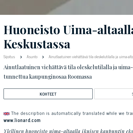
Huoneisto Uima-altaal
Keskustassa
Sijoitus
Asunto
Ainutlaatuinen viehättävä tila oleskelutilalla ja uima-
Ainutlaatuinen viehättävä tila oleskelutilalla ja uima
tunnettua kaupunginosaa Roomassa
KOHTEET
The description is automatically translated while we tra
www.lionard.com
Ylellinen huoneisto uima-altaalla ikuisen kaupungin ek