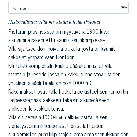
Historiallinen villa myydään lähellä Pistoiaa
Pistoia
n provinssissa on myytävänä 1900-luvun
alkuvuoina rakennettu kaunis asuinkompleksi-
Villa sijaitsee dominoivalla paikalla, josta on kauniit
näköalat ympäröivään luontoon.
Kiinteistökompleksiin kuuluu päärakennus, eli villa,
maatalo ja resede jossa on kaksi huoneistoa,; näiden
yhteinen sisäpinta-ala on noin 1000 m2.
Rakennukset ovat tällä hetkellä perusteellisen remontin
tarpeessa,päästäakseen takaisin alkuperäiseen
ylelliseen loistokkuutensa.
Villa on peräisin 1900-luvun alkuvuosilta, ja sen
viehätysvoima ilmenee sisätiloissa lattioiden
alkuperäisten punatiilipintojen, omaleimaisten ikkunoiden