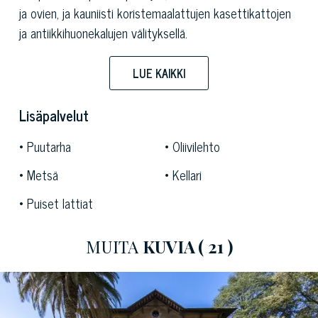
ja ovien, ja kauniisti koristemaalattujen kasettikattojen
ja antiikkihuonekalujen välityksellä.
Sisätiloja luonnehtivat avarat ja valoisat edustussalit,
joille restaurointi palauttaa menneiden aikojen
LUE KAIKKI
loistokkuuden jotka yhdistettynä nykyajan mukavuuksiin
tekevät siitä vastustamattoman charmantin.
Lisäpalvelut
Autostradan sisäänkäyntien läheisyys takaa villan
Puutarha
Oliivilehto
rauhaisalta sijainnilta erinomaiset yhteydet Toscanan
tärkeimpiin kaupunkeihin..
Metsä
Kellari
Puiset lattiat
MUITA
KUVIA
( 21 )