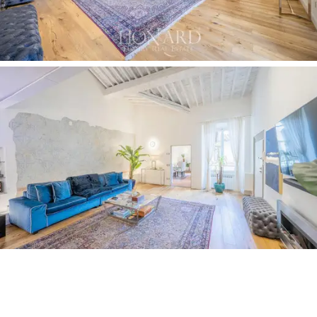
monikäyttöinen parvi, joka sopii ihanteellisesti luku- tai
vierashuoneeksi. Sieltä kohtaat ensimmäisen kahden
hengen makuuhuoneen, jossa on vaatehuone ja
kylpyhuone marmorilla ja puulla. Pääoleskeluhuoneesta,
asunnon vasemmassa siivessä, on sen sijaan ruokailu-
keittiö parkettilattialla ja kätevä sisäänrakennettu
säilytystila, toinen kahden hengen makuuhuone
antiikkiterakottalattialla ja lopuksi toinen kylpyhuone.
Jokainen huone on huolella huollettu, ja ne kylpevät
luonnonvalossa, ja niissä on korkealaatuiset kalusteet.
Kiinteistön peruskorjaus on tehty huolellisesti, mikä
takaa
harmonisen tilanjaon ja täydellisen tasapainon
klassisten ja nykyaikaisten elementtien välillä.
Alkuperäisestä terrakottalattiasta parkettilattiaan ja
paljaisiin kattopalkkeihin jokainen yksityiskohta on
huolellisesti valittu luomaan kodikkaan ja hienostuneen