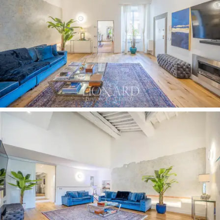
Asunto sijaitsee
1500-luvun ensimmäiseltä
puoliskolta peräisin olevan historiallisen rakennuksen
toisessa kerroksessa, jossa asui Ramirez de
Montalvo,
espanjalaista alkuperää oleva aatelissuku,
joka saapui Firenzeen vuonna 1539. Asuinpaikka kattaa
230 asukasta. m² ja sinne pääsee palatsin sisäpihan
kautta varmistaen rauhan ja yksityisyyden.
Sisäänkäynti avautuu suureen ja valoisaan
olohuoneeseen, jolle on ominaista korkea katto
puupalkeilla, parkettilattia ja näyttävä bioetanolitakka.
Taitavasti entisöity 1600-luvun fresko
rikastuttaa
tätä tilaa lisäämällä ripauksen eleganssia ja
hienostuneisuutta. Olohuonetta täydentää valoisa
ruokasali, jossa on tyylikkäästi kalustettu
terrakottalattia, josta pääsee työhuoneeseen, jossa on