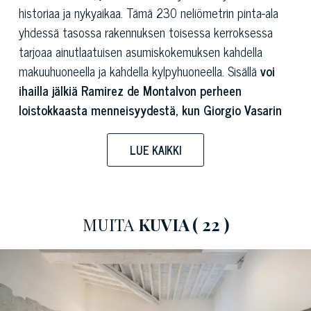
historiaa ja nykyaikaa. Tämä 230 neliömetrin pinta-ala
yhdessä tasossa rakennuksen toisessa kerroksessa
tarjoaa ainutlaatuisen asumiskokemuksen kahdella
makuuhuoneella ja kahdella kylpyhuoneella. Sisällä
voi
ihailla jälkiä Ramirez de Montalvon perheen
loistokkaasta menneisyydestä, kun Giorgio Vasarin
alkuperäiset freskot
koristavat palatsin julkisivua.
LUE KAIKKI
Tämä Firenzen keskustassa sijaitseva tyylikäs kiinteistö
sijaitsee muutaman askeleen päässä Duomosta, jossa
Brunelleschin majesteettinen kupoli hallitsee
kaupunkikuvaa, ja Piazza della Signoria, joka on kuuluisa
MUITA
KUVIA
( 22 )
renessanssiveistoksistaan ja Palazzo Vecchiosta. Tämä
Firenzen keskustassa sijaitseva tyylikäs tila on
historian, taiteen ja ajattoman kauneuden
keskittymä.