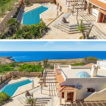
kasvillisuuden ympäröimänä.
Kiinteistöllä on kaksi sisäänpääsyä, joista toinen on
jalankulkijoille, ja siitä löytyy myös kaksi autotallia.
Myytävänä oleva villa ei ole ainoastaan "talo", vaan
esklusiivinen piilopaikka niille, jotka haluavat irroittautua
rutiineista Lampedusan vuosituhantisen kulttuurin ja
saaren ylivoimaisen kauneuden parissa. Kiinteistön
uniikki maantieteellinen sijainti t
ekee siitä
ihanteellisen niille, jotka etsivät laadukasta kohdetta,
jossa voi nauttia elämästä kaikessa rauhassa
paratiisimaisessa ympäristössä.