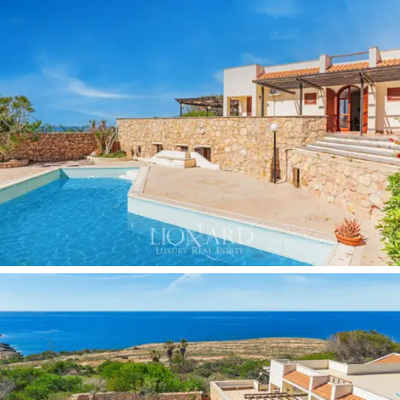
vaatekomero, kolme kylpyhuonetta, keittiö, tilava sali ja
upeat verannat, joilla voi järjestää unohtumattomia
yhteishetkiä taivasalla. Samasta kerroksesta löytyy
myös intiimimpi tila jossa on makuuhuone, kylpyhuone ja
keittiö. Rooftop tasolla sijaitsee suuri asuttava
näköalaterassi, jolta voi ihailla satumaisia
auringonlaskuja. Villasta erillään olevassa
sivurakennuksesta löytyy vielä kaksi makuuhuonetta,
kylpyhuone ja keittiö.
Villan ulkotilat ovat paratiisimaiset
erilaisine
rentoutumispisteineen, joista osa on katettuja, ja
uima.altaineen,
jossa on miellyttävää virkistäytyä
kuumina kesäpäivinä omissa oloissaan,
2000 m2
suuruisessa välimerellisessä puutarhassa,
palmujen
merimäntyjen ja muun tyypillisen välimeren