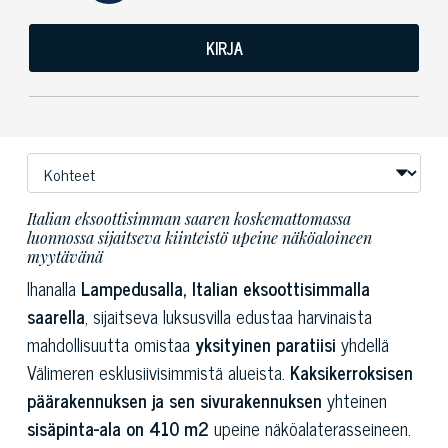
KIRJA
Italian eksoottisimman saaren koskemattomassa
luonnossa sijaitseva kiinteistö upeine näköaloineen
myytävänä
Ihanalla
Lampedusalla, Italian eksoottisimmalla
saarella
, sijaitseva luksusvilla edustaa harvinaista
mahdollisuutta omistaa
yksityinen paratiisi
yhdellä
Välimeren esklusiivisimmistä alueista.
Kaksikerroksisen
päärakennuksen ja sen sivurakennuksen
yhteinen
sisäpinta-ala on 410 m2
upeine näköalaterasseineen.