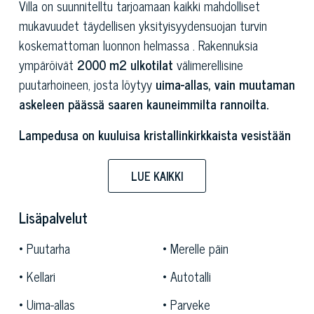
Villa on suunnitelltu tarjoamaan kaikki mahdolliset
mukavuudet täydellisen yksityisyydensuojan turvin
koskemattoman luonnon helmassa . Rakennuksia
ympäröivät
2000 m2 ulkotilat
välimerellisine
puutarhoineen, josta löytyy
uima-allas, vain muutaman
askeleen päässä saaren kauneimmilta rannoilta.
Lampedusa on kuuluisa kristallinkirkkaista vesistään
joita rikastuttavat lukuisat merenelävät.
Saaren
rantoja luonnehtivat valkeat hienohiekkaiset uimarannat,
LUE KAIKKI
jotka lukeutuvat maailman puhtaimpiin. Yksi
kuuluisimmista on "Jänisten ranta" jossa on mahdollista
Lisäpalvelut
uida paratiisimaisissa vesissä joita ympäröivät lumoavat
Puutarha
Merelle päin
näkymät välimeren ihanan auringon alla. Myös
pienemmät ja villimmät Cala Greca ja Cala Galera
Kellari
Autotalli
salpaavat hengen kauneudellaan. Saaren eteläisellä
Uima-allas
Parveke
rannikolla sijaitsee suojeltu Pelagien saariston merialue,