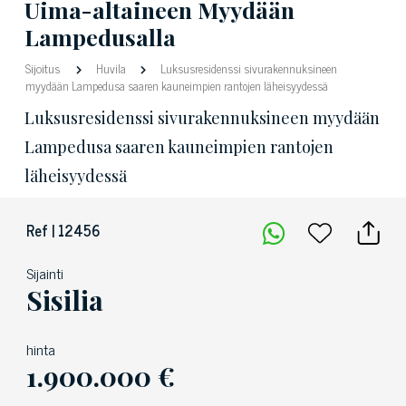
Uima-altaineen Myydään
Lampedusalla
Sijoitus
Huvila
Luksusresidenssi sivurakennuksineen
myydään Lampedusa saaren kauneimpien rantojen läheisyydessä
Luksusresidenssi sivurakennuksineen myydään
Lampedusa saaren kauneimpien rantojen
läheisyydessä
Ref | 12456
Sijainti
Sisilia
hinta
1.900.000 €