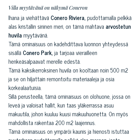
Villa myytävänä on näkymä Coneron
Ihana ja viehättävä
Conero Riviera,
pudottamalla pelkkä
alas kristallin sininen meri, on tämä mahtava
arvostetun
huvila
myytävänä.
Tämä ominaisuus on kadehdittava luonnon yhteydessä
sisällä
Conero Park,
ja tarjoaa vierailleen
henkeäsalpaavat merelle edestä.
Tämä kaksikerroksinen huvila on kooltaan noin 500 m2
ja se on hiljattain remontoitu materiaaleja ja osia
korkealaatuisia.
Sillä perusteella, tämä ominaisuus on olohuone, jossa on
leveä ja valoisat hallit, kun taas yläkerrassa asuu
makuutila, johon kuuluu kuusi makuuhuonetta. On myös
mahdollista rakentaa 200 m2 laajennus.
Tämä ominaisuus on ympäröi kaunis ja hienosti istuttaa
puutarhaan pudottamalla pelkkä alas mereen, josta,