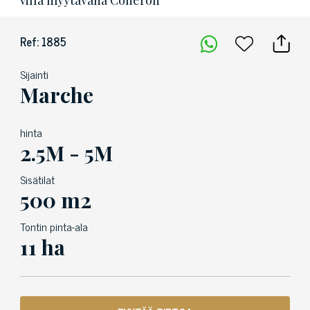
Villa myytävänä Coneron
Ref: 1885
Sijainti
Marche
hinta
2.5M - 5M
Sisätilat
500 m2
Tontin pinta-ala
11 ha