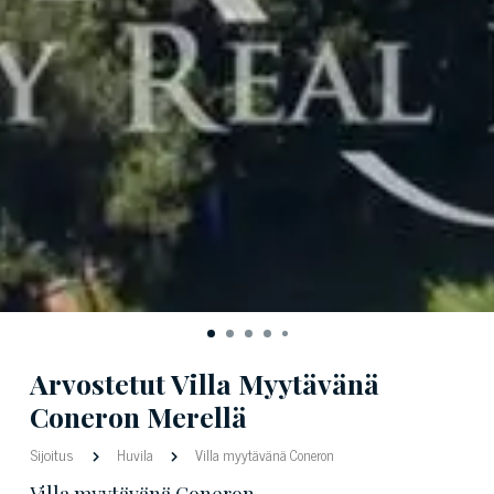
Arvostetut Villa Myytävänä
Coneron Merellä
Sijoitus
Huvila
Villa myytävänä Coneron