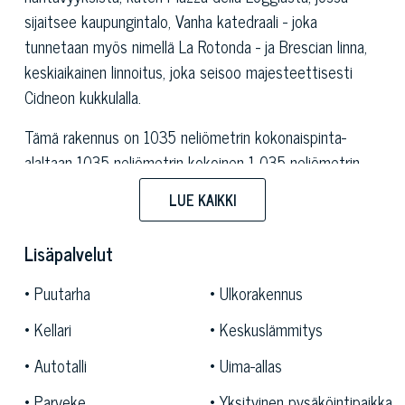
sijaitsee kaupungintalo, Vanha katedraali - joka
tunnetaan myös nimellä La Rotonda - ja Brescian linna,
keskiaikainen linnoitus, joka seisoo majesteettisesti
Cidneon kukkulalla.
Tämä rakennus on 1035 neliömetrin kokonaispinta-
alaltaan 1035 neliömetrin kokoinen 1 035 neliömetrin
kokoinen rakennus, jossa on tehty huolellinen
LUE KAIKKI
kunnostus, jonka tarkoituksena on säilyttää aikansa
valtava viehätys, ja sen tarkoituksena on säilyttää
Lisäpalvelut
aikansa valtava viehätys. Se on pieni keidas. suurta
yksityisyyttä ja läheisyyttä.
Puutarha
Ulkorakennus
Neljä tasoa luonnehtii rakennusta, joka on erinomaisessa
Kellari
Keskuslämmitys
kunnossa ja säilyttää edelleen viimeistelyt ja
Autotalli
Uima-allas
merkittävät historialliset piirteet, jotka todistavat sen
Parveke
Yksityinen pysäköintipaikka
loistokkaasta menneisyydestä. Nykyinen tilojen