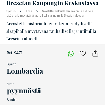
Brescian Kaupungin Keskustassa
Sijoitus
Huvila
Arvostettu historiallinen rakennus idyllisellä
sisäpihalla myytävänä rauhallisella ja intiimillä Brescian alueella
Arvostettu historiallinen rakennus idyllisellä
sisäpihalla myytävänä rauhallisella ja intiimillä
Brescian alueella
Ref: 9471
Sijainti
Lombardia
hinta
pyynnöstä
Sisätilat