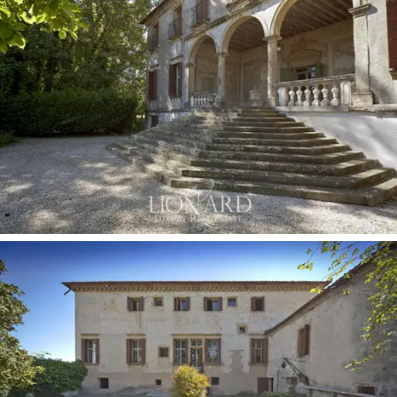
oli. Se on todiste ylellisyydestä, rikkauksista ja
arvokkuudesta sekä Veneton renessanssin taiteen ja
arkkitehtuurin kauneudesta.