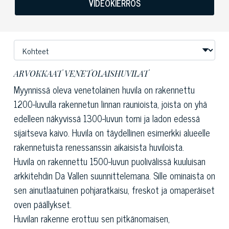
VIDEOKIERROS
ARVOKKAAT VENETOLAISHUVILAT
Myynnissä oleva venetolainen huvila on rakennettu
1200-luvulla rakennetun linnan raunioista, joista on yhä
edelleen näkyvissä 1300-luvun torni ja ladon edessä
sijaitseva kaivo. Huvila on täydellinen esimerkki alueelle
rakennetuista renessanssin aikaisista huviloista.
Huvila on rakennettu 1500-luvun puolivälissä kuuluisan
arkkitehdin Da Vallen suunnittelemana. Sille ominaista on
sen ainutlaatuinen pohjaratkaisu, freskot ja omaperäiset
oven päällykset.
Huvilan rakenne erottuu sen pitkänomaisen,