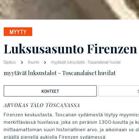
MYYTY
Luksusasunto Firenzen
Sijoitus
Asunto
myytävät luksustalot - Toscanalaiset huvilat
myytävät luksustalot - Toscanalaiset huvilat
KOHTEET
ARVOKAS TALO TOSCANASSA
Firenzen keskustasta, Toscanan sydämestä löytyy myynnissä 
merkittävässä huvilassa, joka on peräisin 1300-luvulta ja k
mittaamattoman suuri historiallinen arvo, ja aikoinaan se o
eräällä pienellä aukiolla Firenzen sydämessä.