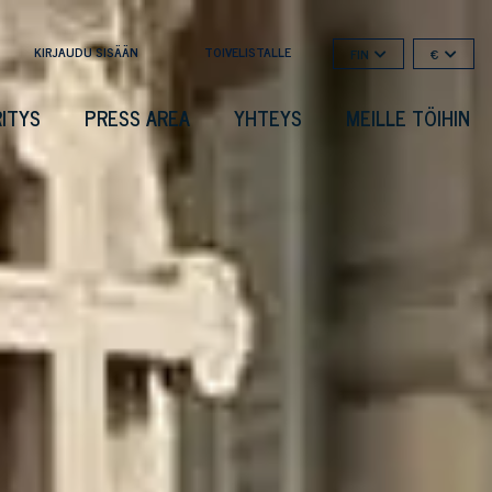
KIRJAUDU SISÄÄN
TOIVELISTALLE
FIN
€
RITYS
PRESS AREA
YHTEYS
MEILLE TÖIHIN