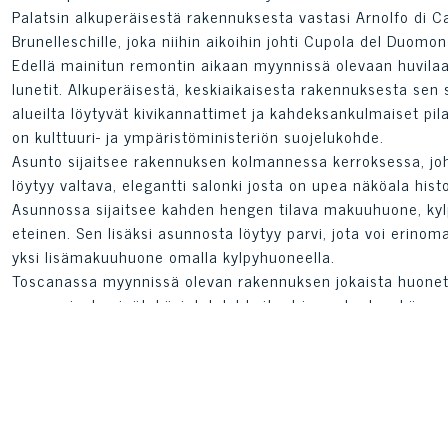
Palatsin alkuperäisestä rakennuksesta vastasi Arnolfo di C
Brunelleschille, joka niihin aikoihin johti Cupola del Duom
Edellä mainitun remontin aikaan myynnissä olevaan huvilaan ra
lunetit. Alkuperäisestä, keskiaikaisesta rakennuksesta sen 
alueilta löytyvät kivikannattimet ja kahdeksankulmaiset pila
on kulttuuri- ja ympäristöministeriön suojelukohde.
Asunto sijaitsee rakennuksen kolmannessa kerroksessa, joh
löytyy valtava, elegantti salonki josta on upea näköala hist
Asunnossa sijaitsee kahden hengen tilava makuuhuone, kylp
eteinen. Sen lisäksi asunnosta löytyy parvi, jota voi erinom
yksi lisämakuuhuone omalla kylpyhuoneella.
Toscanassa myynnissä olevan rakennuksen jokaista huonetta
marmoriset seinät, käsintehdyt kaiteet ja portaat, sekä ove
modernit mukavuudet kuten panssariovet, satelliitti- ja häly