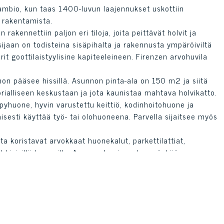
ambio, kun taas 1400-luvun laajennukset uskottiin
on rakentamista.
kennettiin paljon eri tiloja, joita peittävät holvit ja
sijaan on todisteina sisäpihalta ja rakennusta ympäröiviltä
rit goottilaistyylisine kapiteeleineen. Firenzen arvohuvila
on pääsee hissillä. Asunnon pinta-ala on 150 m2 ja siitä
orialliseen keskustaan ja jota kaunistaa mahtava holvikatto.
yhuone, hyvin varustettu keittiö, kodinhoitohuone ja
aisesti käyttää työ- tai olohuoneena. Parvella sijaitsee myös
 koristavat arvokkaat huonekalut, parkettilattiat,
t kivisillä karmeilla. Asunnosta ei puutu myöskään
tysjärjestelmä ja kehittyneet energiajärjestelmät.