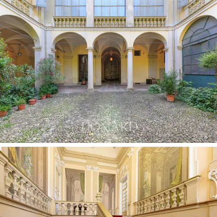
joita vyöttää kipsiraami. Kahdeksan suurta taulua, jotka
kuvaavat kreikkalaisia myyttejä ovat Modenalaisen
taiteilijan Francesco Vellanin käsialaa vuodelta 1738.
Huomattava on myöskin Reggiolaisen Giuseppe Ugolinin
maalaama Vittorio Emanuele II muotokuva, tämän
vieraillessa kaupungissa.
Palatsi edustaa maineikkaasti Reggio Emilian kaupungin
historiaa arvokkaine taideteoksineen, jonka puitteissa
on mahdollista tavoittaa uudelleen menneiden päivien
loistelias elämä.