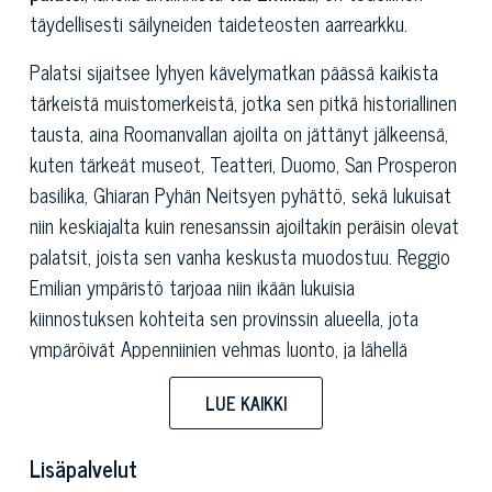
täydellisesti säilyneiden taideteosten aarrearkku.
Palatsi sijaitsee lyhyen kävelymatkan päässä kaikista
tärkeistä muistomerkeistä, jotka sen pitkä historiallinen
tausta, aina Roomanvallan ajoilta on jättänyt jälkeensä,
kuten tärkeät museot, Teatteri, Duomo, San Prosperon
basilika, Ghiaran Pyhän Neitsyen pyhättö, sekä lukuisat
niin keskiajalta kuin renesanssin ajoiltakin peräisin olevat
palatsit, joista sen vanha keskusta muodostuu. Reggio
Emilian ympäristö tarjoaa niin ikään lukuisia
kiinnostuksen kohteita sen provinssin alueella, jota
ympäröivät Appenniinien vehmas luonto, ja lähellä
sijaitsevat Parman ja Modenan kaupungit.
LUE KAIKKI
Palatsin rakennuttivat Gabbin markeesit
tuhatkuusisataa-luvulla, ja se luovutettiin aatelisen
Lisäpalvelut
Tirellin perheelle tuhatkahdeksansataa-luvun